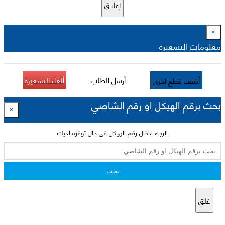
إغلاق
×
معلومات التسعيرة
أرسل الطلب
ألغاء التسعيرة
أضف قطع اخرى
بحث برقم الهيكل او رقم الشاصي
×
الرجاء ادخال رقم الهيكل في حال توفره لديك
بحث
غلق