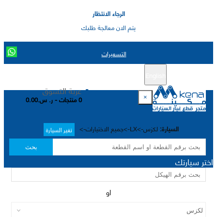
الرجاء الانتظار
يتم الان معالجة طلبك
التسعيرات
English
تسجيل جديد
تسجيل الدخول
|
عربة التسوق
×
0 منتجات - ر. س.0.00
السيارة:
لكزس->LX->جميع الاختيارات->
تغير السيارة
بحث
اختر سيارتك
او