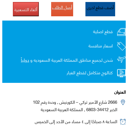
أرسل الطلب
أضف قطع اخرى
ألغاء التسعيرة
قطع اصلية
اسعار منافسة
شحن لجميع مناطق المملكة العربية السعوديه و
دولياً
كتالوج متكامل لقطع الغيار
العنوان
2666 شارع الأمير تركي – الكورنيش , وحدة رقم 102
الخبر 34412-6803 , المملكة العربية السعودية
الساعة ٨ صباحًا إلى ٤ مساء من الأحد إلى الخميس