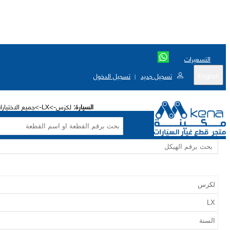
التسعيرات
English
تسجيل جديد
تسجيل الدخول
|
السيارة:
لكزس->LX->جميع الاختيارات->