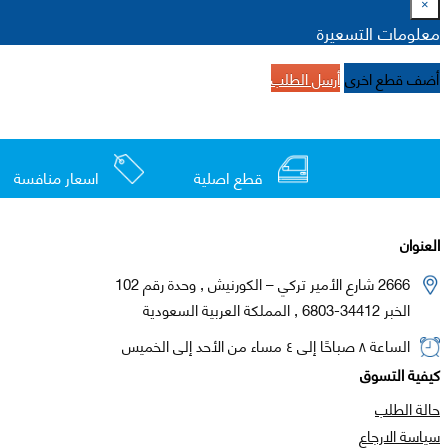
×
معلومات التسعيرة
أضف قطع اخرى
أرسل الطلب
قطع اصلية
اسعار منافسة
العنوان
2666 شارع الأمير تركي – الكورنيش , وحدة رقم 102
الخبر 34412-6803 , المملكة العربية السعودية
الساعة ٨ صباحًا إلى ٤ مساء من الأحد إلى الخميس
كيفية التسوق
حالة الطلب
سياسة الارجاع