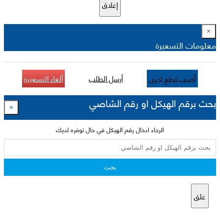
إغلاق
×
معلومات التسعيرة
أرسل الطلب
ألغاء التسعيرة
أضف قطع اخرى
بحث برقم الهيكل او رقم الشاصي
×
الرجاء ادخال رقم الهيكل في حال توفره لديك
بحث
غلق