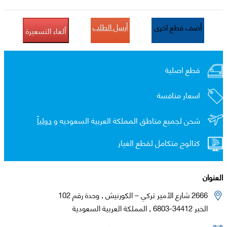
أرسل الطلب
أضف قطع اخرى
ألغاء التسعيرة
قطع اصلية
اسعار منافسة
شحن لجميع مناطق المملكة العربية السعوديه و
دولياً
كتالوج متكامل لقطع الغيار
العنوان
2666 شارع الأمير تركي – الكورنيش , وحدة رقم 102
الخبر 34412-6803 , المملكة العربية السعودية