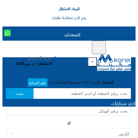
الرجاء الانتظار
يتم الان معالجة طلبك
التسعيرات
English
تسجيل جديد
تسجيل الدخول
|
عربة التسوق
×
0 منتجات - ر. س.0.00
السيارة:
لكزس->LX->جميع الاختيارات->
تغير السيارة
بحث
اختر سيارتك
او