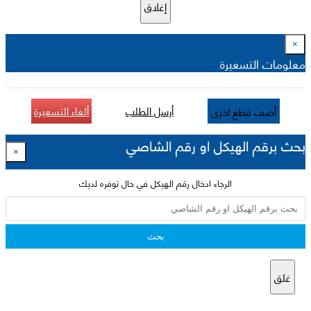
إغلاق
×
معلومات التسعيرة
أرسل الطلب
ألغاء التسعيرة
أضف قطع اخرى
بحث برقم الهيكل او رقم الشاصي
×
الرجاء ادخال رقم الهيكل في حال توفره لديك
بحث
غلق