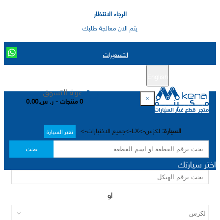
الرجاء الانتظار
يتم الان معالجة طلبك
التسعيرات
English
تسجيل جديد
تسجيل الدخول
|
عربة التسوق
×
0 منتجات - ر. س.0.00
السيارة:
لكزس->LX->جميع الاختيارات->
تغير السيارة
بحث
اختر سيارتك
او