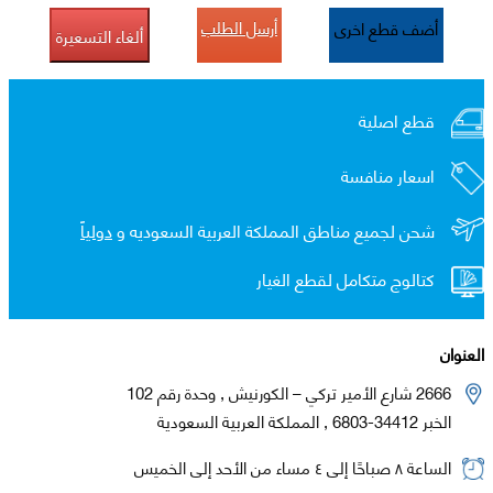
أرسل الطلب
أضف قطع اخرى
ألغاء التسعيرة
قطع اصلية
اسعار منافسة
شحن لجميع مناطق المملكة العربية السعوديه و
دولياً
كتالوج متكامل لقطع الغيار
العنوان
2666 شارع الأمير تركي – الكورنيش , وحدة رقم 102
الخبر 34412-6803 , المملكة العربية السعودية
الساعة ٨ صباحًا إلى ٤ مساء من الأحد إلى الخميس