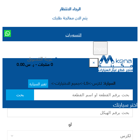
الرجاء الانتظار
يتم الان معالجة طلبك
التسعيرات
English
تسجيل جديد
تسجيل الدخول
|
عربة التسوق
×
0 منتجات - ر. س.0.00
السيارة:
لكزس->LS->جميع الاختيارات->
تغير السيارة
بحث
اختر سيارتك
او