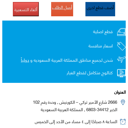
أرسل الطلب
أضف قطع اخرى
ألغاء التسعيرة
قطع اصلية
اسعار منافسة
شحن لجميع مناطق المملكة العربية السعوديه و
دولياً
كتالوج متكامل لقطع الغيار
العنوان
2666 شارع الأمير تركي – الكورنيش , وحدة رقم 102
الخبر 34412-6803 , المملكة العربية السعودية
الساعة ٨ صباحًا إلى ٤ مساء من الأحد إلى الخميس