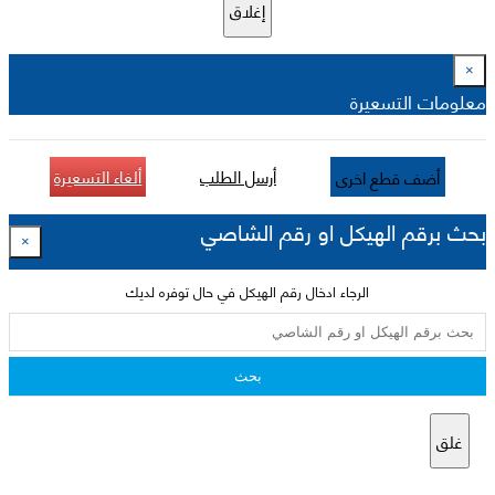
إغلاق
×
معلومات التسعيرة
أرسل الطلب
ألغاء التسعيرة
أضف قطع اخرى
بحث برقم الهيكل او رقم الشاصي
×
الرجاء ادخال رقم الهيكل في حال توفره لديك
بحث
غلق