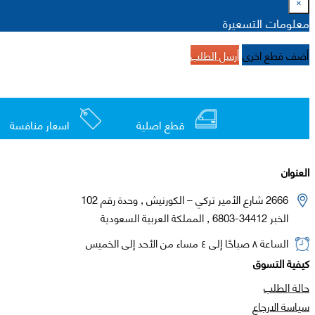
×
معلومات التسعيرة
أضف قطع اخرى
أرسل الطلب
قطع اصلية
اسعار منافسة
العنوان
2666 شارع الأمير تركي – الكورنيش , وحدة رقم 102
الخبر 34412-6803 , المملكة العربية السعودية
الساعة ٨ صباحًا إلى ٤ مساء من الأحد إلى الخميس
كيفية التسوق
حالة الطلب
سياسة الارجاع