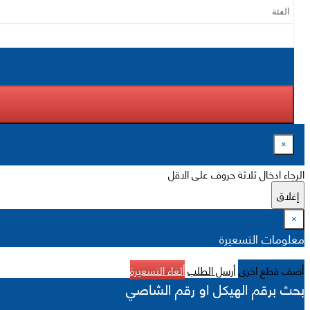
×
الرجاء ادخال ثلاثة حروف على الاقل
إغلاق
×
معلومات التسعيرة
أضف قطع اخرى
أرسل الطلب
ألغاء التسعيرة
بحث برقم الهيكل او رقم الشاصي