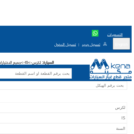
التسعيرات
English
تسجيل جديد
تسجيل الدخول
|
السيارة:
لكزس->IS->جميع الاختيارات->