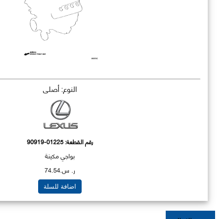
النوع: أصلي
رقم القطعة:
90919-01225
بواجي مكينة
ر. س.74.54
اضافة للسلة