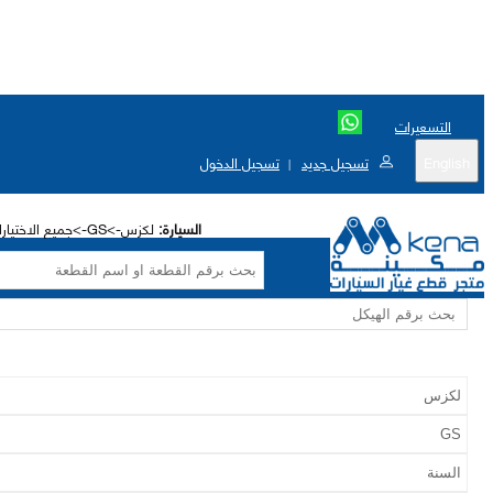
التسعيرات
English
تسجيل جديد
تسجيل الدخول
|
السيارة:
لكزس->GS->جميع الاختيارات->