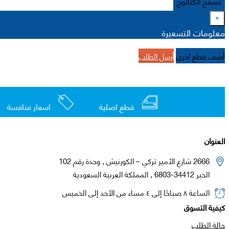
تصفح الكتالوج
×
معلومات التسعيرة
أضف قطع اخرى
أرسل الطلب
قطع اصلية
اسعار منافسة
العنوان
2666 شارع الأمير تركي – الكورنيش , وحدة رقم 102
الخبر 34412-6803 , المملكة العربية السعودية
الساعة ٨ صباحًا إلى ٤ مساء من الأحد إلى الخميس
كيفية التسوق
حالة الطلب