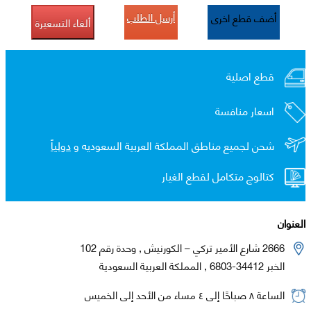
أرسل الطلب
أضف قطع اخرى
ألغاء التسعيرة
قطع اصلية
اسعار منافسة
شحن لجميع مناطق المملكة العربية السعوديه و
دولياً
كتالوج متكامل لقطع الغيار
العنوان
2666 شارع الأمير تركي – الكورنيش , وحدة رقم 102
الخبر 34412-6803 , المملكة العربية السعودية
الساعة ٨ صباحًا إلى ٤ مساء من الأحد إلى الخميس