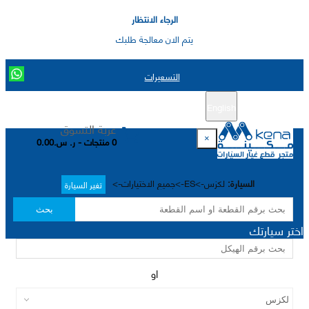
الرجاء الانتظار
يتم الان معالجة طلبك
التسعيرات
English
تسجيل جديد
تسجيل الدخول
|
عربة التسوق
×
0 منتجات - ر. س.0.00
السيارة:
لكزس->ES->جميع الاختيارات->
تغير السيارة
بحث
اختر سيارتك
او