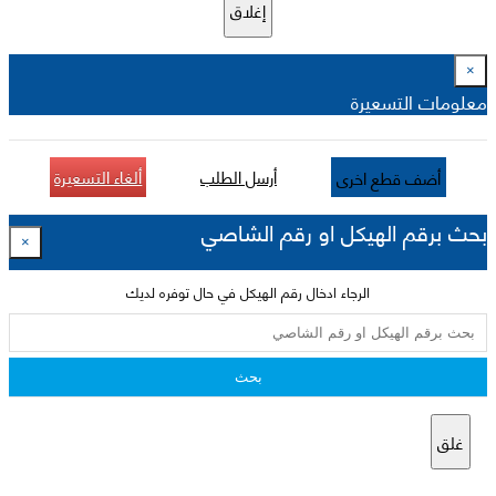
إغلاق
×
معلومات التسعيرة
أرسل الطلب
ألغاء التسعيرة
أضف قطع اخرى
بحث برقم الهيكل او رقم الشاصي
×
الرجاء ادخال رقم الهيكل في حال توفره لديك
بحث
غلق