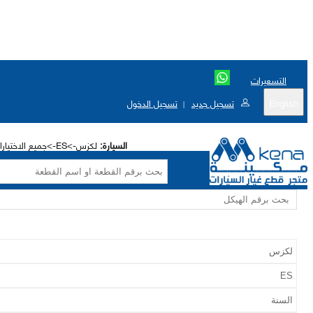
التسعيرات
English
تسجيل جديد
تسجيل الدخول
|
السيارة:
لكزس->ES->جميع الاختيارات->