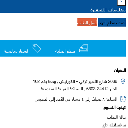
×
معلومات التسعيرة
أضف قطع اخرى
أرسل الطلب
قطع اصلية
اسعار منافسة
العنوان
2666 شارع الأمير تركي – الكورنيش , وحدة رقم 102
الخبر 34412-6803 , المملكة العربية السعودية
الساعة ٨ صباحًا إلى ٤ مساء من الأحد إلى الخميس
كيفية التسوق
حالة الطلب
سياسة الارجاع