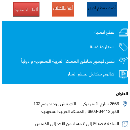
أرسل الطلب
أضف قطع اخرى
ألغاء التسعيرة
قطع اصلية
اسعار منافسة
شحن لجميع مناطق المملكة العربية السعوديه و
دولياً
كتالوج متكامل لقطع الغيار
العنوان
2666 شارع الأمير تركي – الكورنيش , وحدة رقم 102
الخبر 34412-6803 , المملكة العربية السعودية
الساعة ٨ صباحًا إلى ٤ مساء من الأحد إلى الخميس