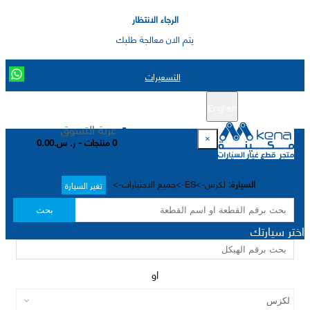
الرجاء الانتظار
يتم الان معالجة طلبك
التسعيرات
English
تسجيل جديد
تسجيل الدخول
|
عربة التسوق
×
0 منتجات - ر. س.0.00
السيارة:
لكزس->ES->جميع الاختيارات->
تغير السيارة
بحث
اختر سيارتك
او