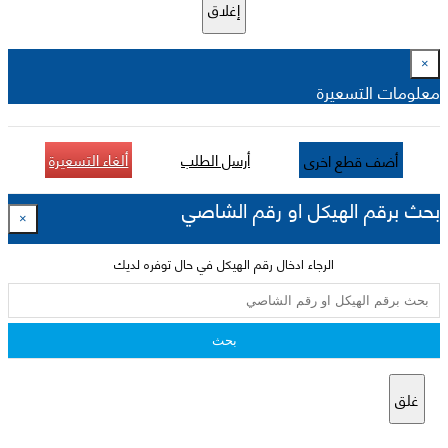
إغلاق
×
معلومات التسعيرة
أرسل الطلب
ألغاء التسعيرة
أضف قطع اخرى
بحث برقم الهيكل او رقم الشاصي
×
الرجاء ادخال رقم الهيكل في حال توفره لديك
بحث
غلق