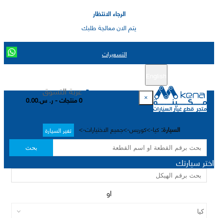
الرجاء الانتظار
يتم الان معالجة طلبك
التسعيرات
English
تسجيل جديد
تسجيل الدخول
|
عربة التسوق
×
0 منتجات - ر. س.0.00
السيارة:
كيا->كوريس->جميع الاختيارات->
تغير السيارة
بحث
اختر سيارتك
او