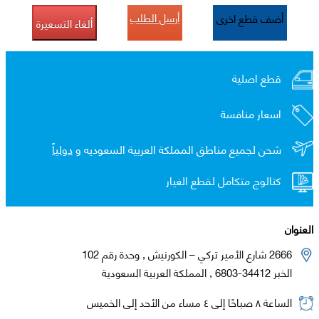
أرسل الطلب
أضف قطع اخرى
ألغاء التسعيرة
قطع اصلية
اسعار منافسة
شحن لجميع مناطق المملكة العربية السعوديه و
دولياً
كتالوج متكامل لقطع الغيار
العنوان
2666 شارع الأمير تركي – الكورنيش , وحدة رقم 102
الخبر 34412-6803 , المملكة العربية السعودية
الساعة ٨ صباحًا إلى ٤ مساء من الأحد إلى الخميس