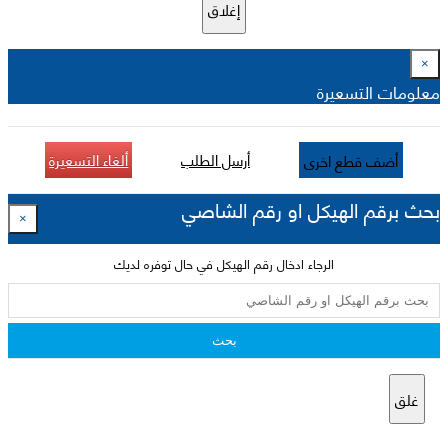
إغلاق
×
معلومات التسعيرة
أرسل الطلب
ألغاء التسعيرة
أضف قطع اخرى
بحث برقم الهيكل او رقم الشاصي
×
الرجاء ادخال رقم الهيكل في حال توفره لديك
بحث
غلق