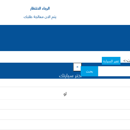
الرجاء الانتظار
يتم الان معالجة طلبك
ات->
تغير السيارة
×
بحث
اختر سيارتك
او