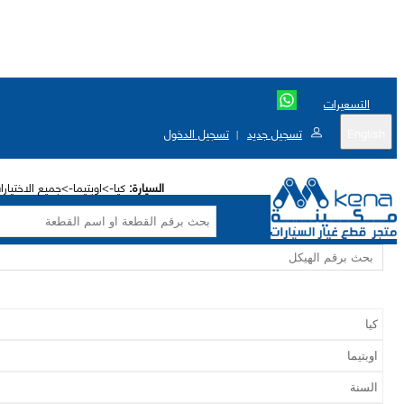
التسعيرات
English
تسجيل جديد
تسجيل الدخول
|
السيارة:
كيا->اوبتيما->جميع الاختيار