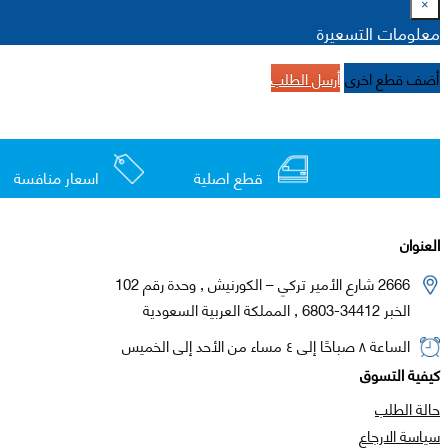
×
معلومات التسعيرة
أضف قطع اخرى
أرسل الطلب
قطع اصلية
اسعار منافسة
العنوان
2666 شارع الأمير تركي – الكورنيش , وحدة رقم 102
الخبر 34412-6803 , المملكة العربية السعودية
الساعة ٨ صباحًا إلى ٤ مساء من الأحد إلى الخميس
كيفية التسوق
حالة الطلب
سياسة الارجاع