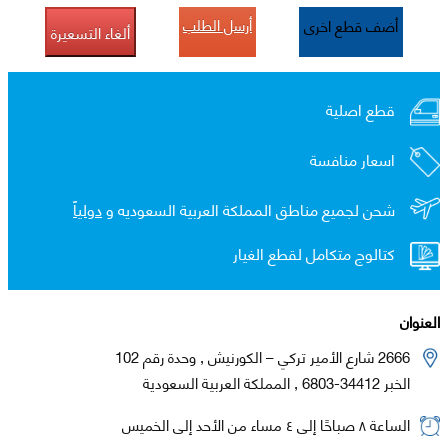
أرسل الطلب
أضف قطع اخرى
ألغاء التسعيرة
قطع اصلية
اسعار منافسة
شحن لجميع مناطق المملكة العربية السعوديه و
دولياً
كتالوج متكامل لقطع الغيار
العنوان
2666 شارع الأمير تركي – الكورنيش , وحدة رقم 102
الخبر 34412-6803 , المملكة العربية السعودية
الساعة ٨ صباحًا إلى ٤ مساء من الأحد إلى الخميس