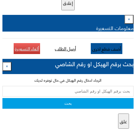
إغلاق
×
معلومات التسعيرة
أرسل الطلب
ألغاء التسعيرة
أضف قطع اخرى
بحث برقم الهيكل او رقم الشاصي
×
الرجاء ادخال رقم الهيكل في حال توفره لديك
بحث
غلق