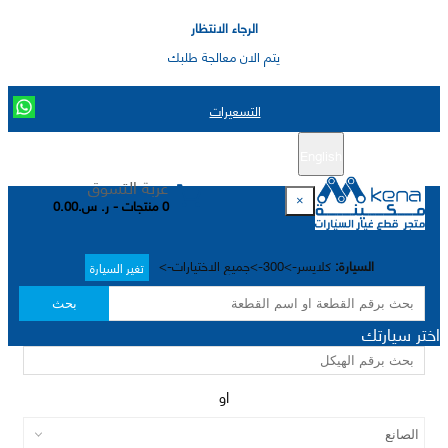
الرجاء الانتظار
يتم الان معالجة طلبك
التسعيرات
English
تسجيل جديد
تسجيل الدخول
|
عربة التسوق
×
0 منتجات - ر. س.0.00
السيارة:
كلايسر->300->جميع الاختيارات->
تغير السيارة
بحث
اختر سيارتك
او