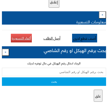
إغلاق
×
معلومات التسعيرة
أرسل الطلب
ألغاء التسعيرة
أضف قطع اخرى
بحث برقم الهيكل او رقم الشاصي
×
الرجاء ادخال رقم الهيكل في حال توفره لديك
بحث
غلق