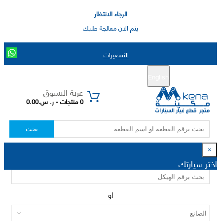
الرجاء الانتظار
يتم الان معالجة طلبك
التسعيرات
English
تسجيل جديد
تسجيل الدخول
|
عربة التسوق
0 منتجات - ر. س.0.00
بحث
×
اختر سيارتك
او