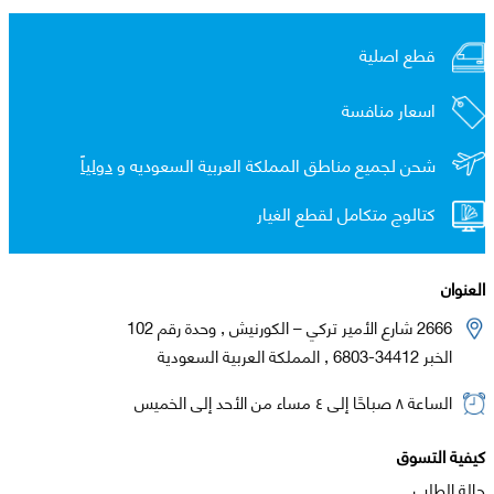
قطع اصلية
اسعار منافسة
شحن لجميع مناطق المملكة العربية السعوديه و
دولياً
كتالوج متكامل لقطع الغيار
العنوان
2666 شارع الأمير تركي – الكورنيش , وحدة رقم 102
الخبر 34412-6803 , المملكة العربية السعودية
الساعة ٨ صباحًا إلى ٤ مساء من الأحد إلى الخميس
كيفية التسوق
حالة الطلب