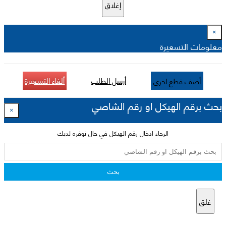
إغلاق
×
معلومات التسعيرة
أرسل الطلب
ألغاء التسعيرة
أضف قطع اخرى
بحث برقم الهيكل او رقم الشاصي
×
الرجاء ادخال رقم الهيكل في حال توفره لديك
بحث
غلق