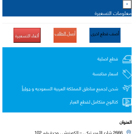
×
معلومات التسعيرة
أرسل الطلب
أضف قطع اخرى
ألغاء التسعيرة
قطع اصلية
اسعار منافسة
شحن لجميع مناطق المملكة العربية السعوديه و
دولياً
كتالوج متكامل لقطع الغيار
العنوان
2666 شارع الأمير تركي – الكورنيش , وحدة رقم 102