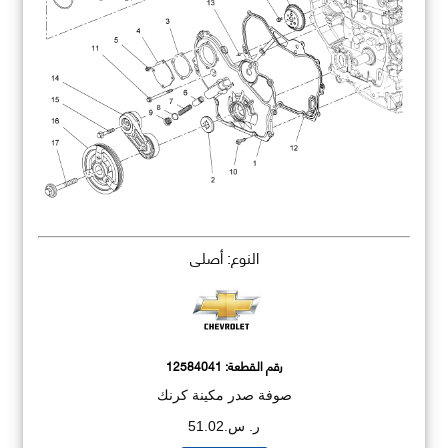
النوع: أصلي
رقم القطعة:
12584041
صوفة صدر مكينة كرنك
ر. س.51.02