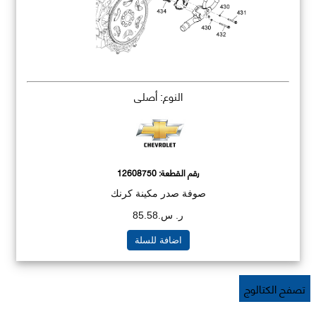
النوع: أصلي
رقم القطعة:
12608750
صوفة صدر مكينة كرنك
ر. س.85.58
اضافة للسلة
تصفح الكتالوج