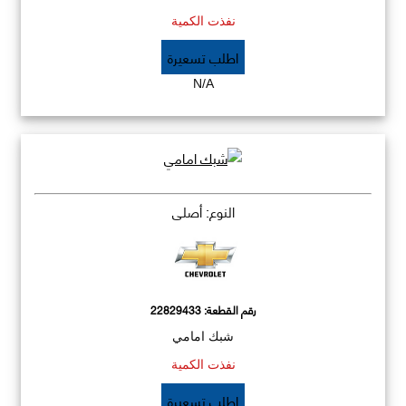
نفذت الكمية
اطلب تسعيرة
N/A
النوع: أصلي
رقم القطعة:
22829433
شبك امامي
نفذت الكمية
اطلب تسعيرة