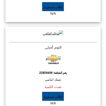
اطلب تسعيرة
N/A
النوع: أصلي
رقم القطعة:
22829406
شبك امامي
نفذت الكمية
اطلب تسعيرة
N/A