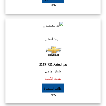
N/A
النوع: أصلي
رقم القطعة:
22931722
شبك امامي
نفذت الكمية
اطلب تسعيرة
N/A