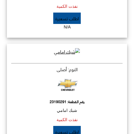
نفذت الكمية
اطلب تسعيرة
N/A
النوع: أصلي
رقم القطعة:
23190291
شبك امامي
نفذت الكمية
اطلب تسعيرة