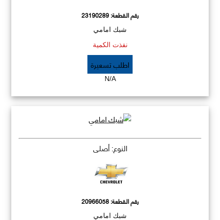
رقم القطعة:
23190289
شبك امامي
نفذت الكمية
اطلب تسعيرة
N/A
النوع: أصلي
رقم القطعة:
20966058
شبك امامي