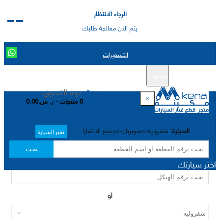
الرجاء الانتظار
يتم الان معالجة طلبك
التسعيرات
English
تسجيل جديد
تسجيل الدخول
|
عربة التسوق
×
0 منتجات - ر. س.0.00
السيارة:
شفروليه->سوبربان->جميع الاختيارات->
تغير السيارة
بحث
اختر سيارتك
او