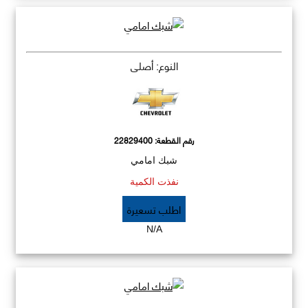
النوع: أصلي
رقم القطعة:
22829400
شبك امامي
نفذت الكمية
اطلب تسعيرة
N/A