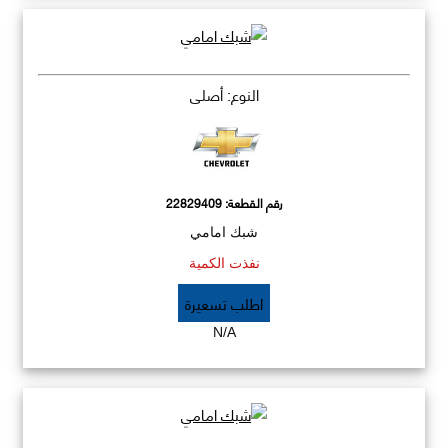
النوع: أصلي
رقم القطعة:
22829409
شبك امامي
نفذت الكمية
اطلب تسعيرة
N/A