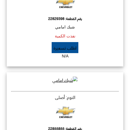
رقم القطعة:
22829398
شبك امامي
نفذت الكمية
اطلب تسعيرة
N/A
النوع: أصلي
رقم القطعة:
22855855