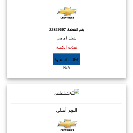
رقم القطعة:
22829397
شبك امامي
نفذت الكمية
اطلب تسعيرة
N/A
النوع: أصلي