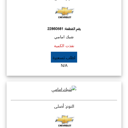
رقم القطعة:
22860581
شبك امامي
نفذت الكمية
اطلب تسعيرة
N/A
النوع: أصلي