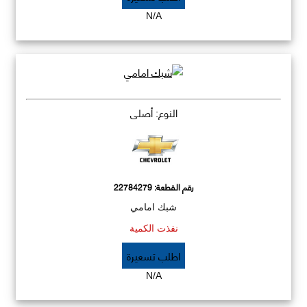
N/A
النوع: أصلي
رقم القطعة:
22784279
شبك امامي
نفذت الكمية
اطلب تسعيرة
N/A