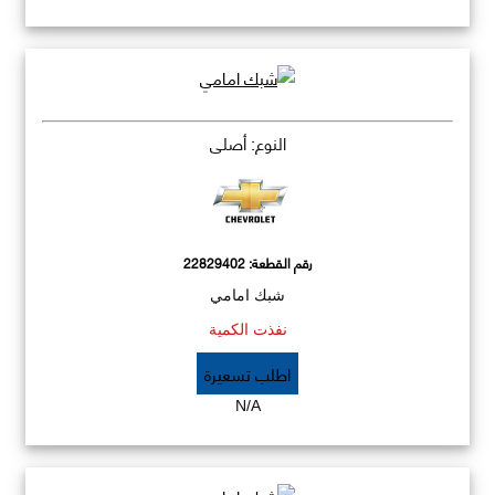
النوع: أصلي
رقم القطعة:
22829402
شبك امامي
نفذت الكمية
اطلب تسعيرة
N/A