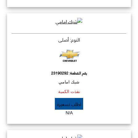
النوع: أصلي
رقم القطعة:
23190292
شبك امامي
نفذت الكمية
اطلب تسعيرة
N/A