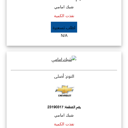
شبك امامي
نفذت الكمية
اطلب تسعيرة
N/A
النوع: أصلي
رقم القطعة:
23190317
شبك امامي
نفذت الكمية