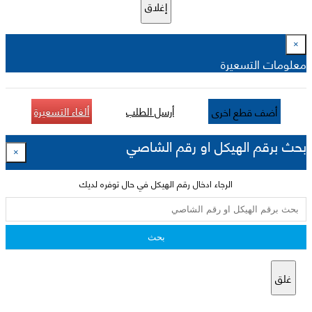
إغلاق
×
معلومات التسعيرة
أرسل الطلب
ألغاء التسعيرة
أضف قطع اخرى
بحث برقم الهيكل او رقم الشاصي
×
الرجاء ادخال رقم الهيكل في حال توفره لديك
بحث
غلق