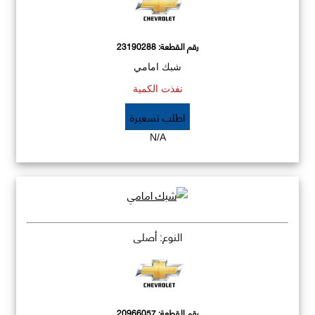
رقم القطعة:
23190288
شبك امامي
نفذت الكمية
اطلب تسعيرة
N/A
النوع: أصلي
رقم القطعة:
20966057