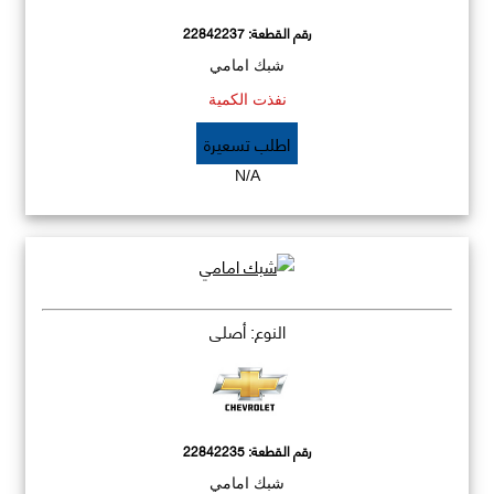
رقم القطعة:
22842237
شبك امامي
نفذت الكمية
اطلب تسعيرة
N/A
النوع: أصلي
رقم القطعة:
22842235
شبك امامي