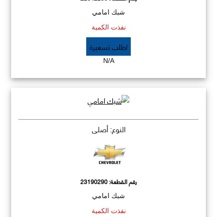
شبك امامي
نفذت الكمية
اطلب تسعيرة
N/A
النوع: أصلي
رقم القطعة:
23190290
شبك امامي
نفذت الكمية