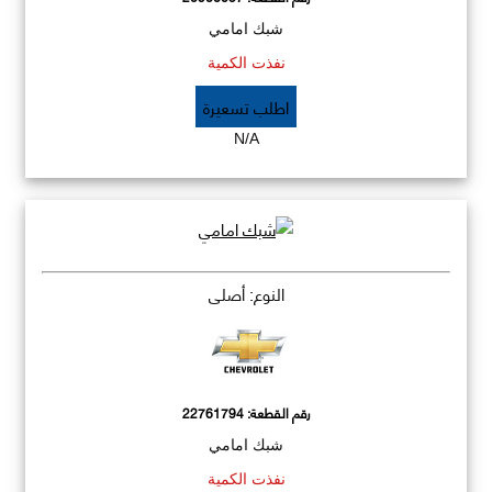
شبك امامي
نفذت الكمية
اطلب تسعيرة
N/A
النوع: أصلي
رقم القطعة:
22761794
شبك امامي
نفذت الكمية