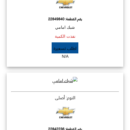
رقم القطعة:
22849840
شبك امامي
نفذت الكمية
اطلب تسعيرة
N/A
النوع: أصلي
رقم القطعة:
22842236