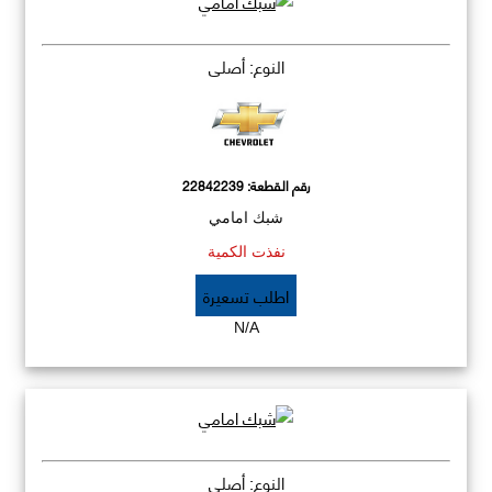
النوع: أصلي
رقم القطعة:
22842239
شبك امامي
نفذت الكمية
اطلب تسعيرة
N/A
النوع: أصلي