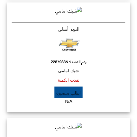
النوع: أصلي
رقم القطعة:
22879335
شبك امامي
نفذت الكمية
اطلب تسعيرة
N/A