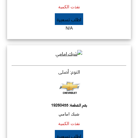
نفذت الكمية
اطلب تسعيرة
N/A
النوع: أصلي
رقم القطعة:
19260455
شبك امامي
نفذت الكمية
اطلب تسعيرة