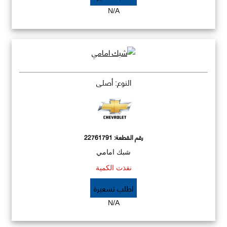
N/A
النوع: أصلي
رقم القطعة:
22761791
شبك امامي
نفذت الكمية
اطلب تسعيرة
N/A