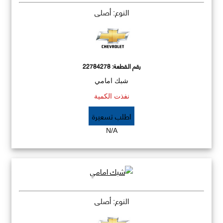
النوع: أصلي
رقم القطعة:
22784278
شبك امامي
نفذت الكمية
اطلب تسعيرة
N/A
النوع: أصلي