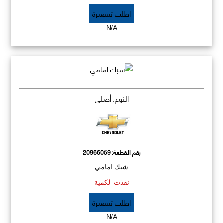
اطلب تسعيرة
N/A
النوع: أصلي
رقم القطعة:
20966059
شبك امامي
نفذت الكمية
اطلب تسعيرة
N/A