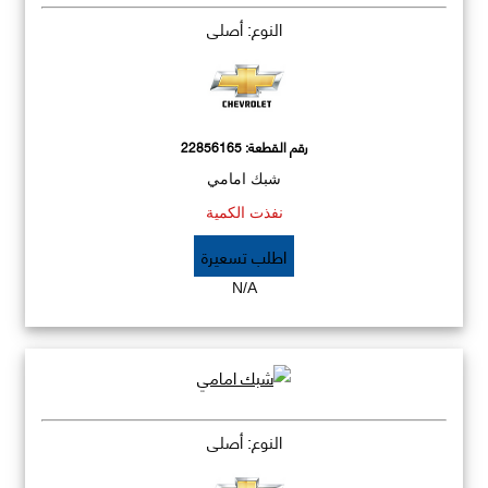
النوع: أصلي
رقم القطعة:
22856165
شبك امامي
نفذت الكمية
اطلب تسعيرة
N/A
النوع: أصلي