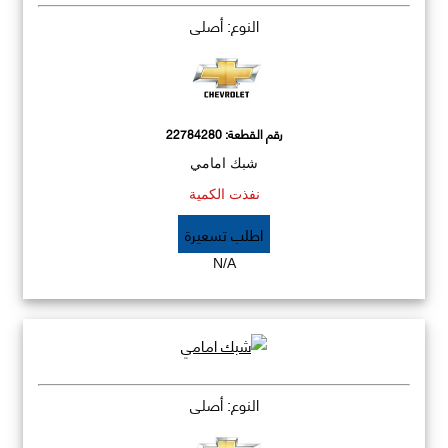
النوع: أصلي
رقم القطعة:
22784280
شبك امامي
نفذت الكمية
اطلب تسعيرة
N/A
النوع: أصلي