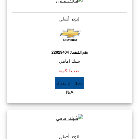
النوع: أصلي
رقم القطعة:
22829404
شبك امامي
نفذت الكمية
اطلب تسعيرة
N/A
النوع: أصلي