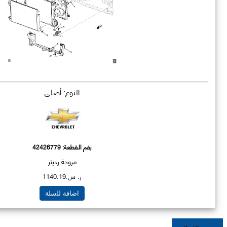
النوع: أصلي
رقم القطعة:
42426779
مروحة رديتر
ر. س.1140.19
اضافة للسلة