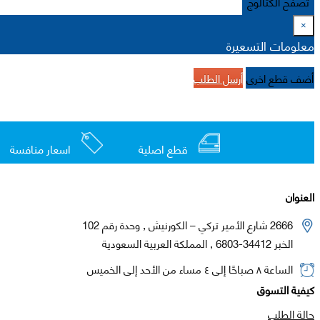
تصفح الكتالوج
×
معلومات التسعيرة
أضف قطع اخرى
أرسل الطلب
قطع اصلية
اسعار منافسة
العنوان
2666 شارع الأمير تركي – الكورنيش , وحدة رقم 102
الخبر 34412-6803 , المملكة العربية السعودية
الساعة ٨ صباحًا إلى ٤ مساء من الأحد إلى الخميس
كيفية التسوق
حالة الطلب