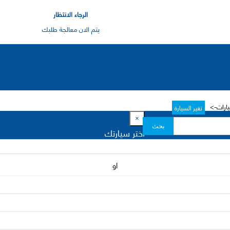
الرجاء الانتظار
يتم الان معالجة طلبك
ارات->
تغير السيارة
×
بحث
اختر سيارتك
او