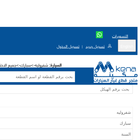
التسعيرات
English
تسجيل جديد
تسجيل الدخول
|
السيارة:
شفروليه->سبارك->جميع الاختي