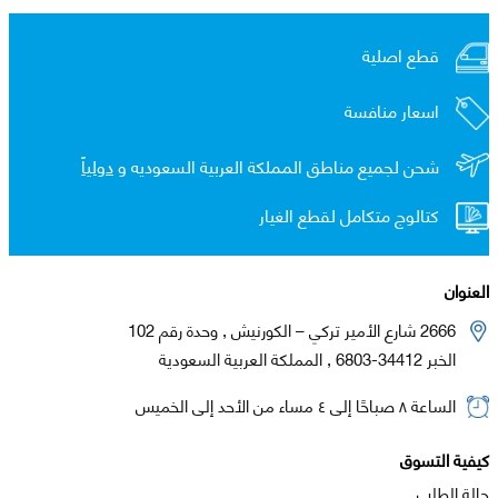
قطع اصلية
اسعار منافسة
شحن لجميع مناطق المملكة العربية السعوديه و
دولياً
كتالوج متكامل لقطع الغيار
العنوان
2666 شارع الأمير تركي – الكورنيش , وحدة رقم 102
الخبر 34412-6803 , المملكة العربية السعودية
الساعة ٨ صباحًا إلى ٤ مساء من الأحد إلى الخميس
كيفية التسوق
حالة الطلب