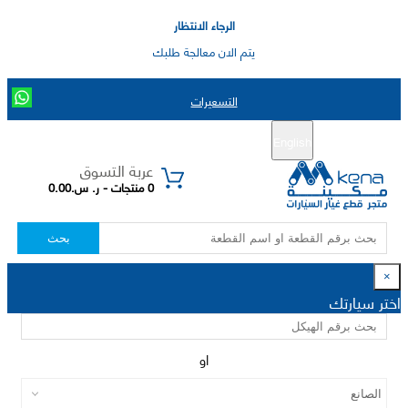
الرجاء الانتظار
يتم الان معالجة طلبك
التسعيرات
English
تسجيل جديد
تسجيل الدخول
|
عربة التسوق
0 منتجات - ر. س.0.00
بحث
×
اختر سيارتك
او