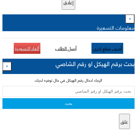
إغلاق
×
معلومات التسعيرة
أرسل الطلب
ألغاء التسعيرة
أضف قطع اخرى
بحث برقم الهيكل او رقم الشاصي
×
الرجاء ادخال رقم الهيكل في حال توفره لديك
بحث
غلق