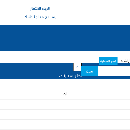
الرجاء الانتظار
يتم الان معالجة طلبك
رات->
تغير السيارة
×
بحث
اختر سيارتك
او