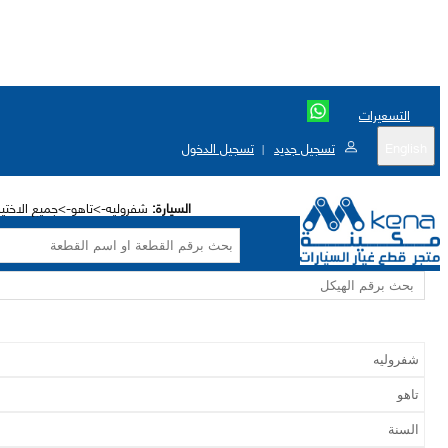
التسعيرات
English
تسجيل جديد
تسجيل الدخول
|
السيارة:
شفروليه->تاهو->جميع الاختيا