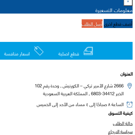
×
معلومات التسعيرة
أضف قطع اخرى
أرسل الطلب
قطع اصلية
اسعار منافسة
العنوان
2666 شارع الأمير تركي – الكورنيش , وحدة رقم 102
الخبر 34412-6803 , المملكة العربية السعودية
الساعة ٨ صباحًا إلى ٤ مساء من الأحد إلى الخميس
كيفية التسوق
حالة الطلب
سياسة الارجاع