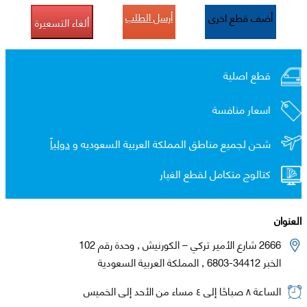
أرسل الطلب
أضف قطع اخرى
ألغاء التسعيرة
قطع اصلية
اسعار منافسة
شحن لجميع مناطق المملكة العربية السعوديه و
دولياً
كتالوج متكامل لقطع الغيار
العنوان
2666 شارع الأمير تركي – الكورنيش , وحدة رقم 102
الخبر 34412-6803 , المملكة العربية السعودية
الساعة ٨ صباحًا إلى ٤ مساء من الأحد إلى الخميس