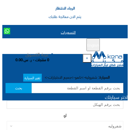
الرجاء الانتظار
يتم الان معالجة طلبك
التسعيرات
English
تسجيل جديد
تسجيل الدخول
|
عربة التسوق
×
0 منتجات - ر. س.0.00
السيارة:
شفروليه->تاهو->جميع الاختيارات->
تغير السيارة
بحث
اختر سيارتك
او