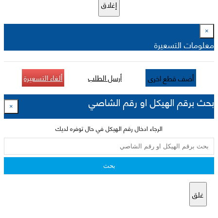
إغلاق
×
معلومات التسعيرة
أرسل الطلب
ألغاء التسعيرة
أضف قطع اخرى
بحث برقم الهيكل او رقم الشاصي
×
الرجاء ادخال رقم الهيكل في حال توفره لديك
بحث
غلق