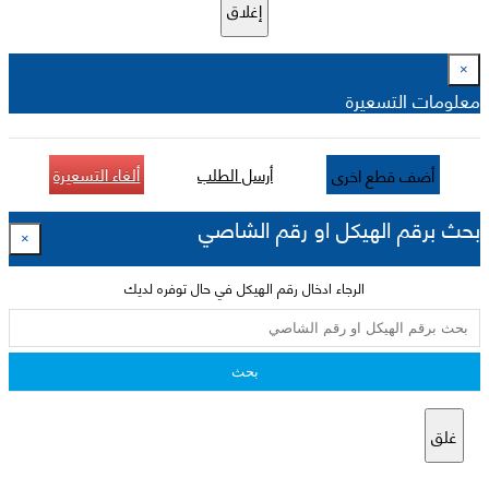
إغلاق
×
معلومات التسعيرة
أرسل الطلب
ألغاء التسعيرة
أضف قطع اخرى
بحث برقم الهيكل او رقم الشاصي
×
الرجاء ادخال رقم الهيكل في حال توفره لديك
بحث
غلق