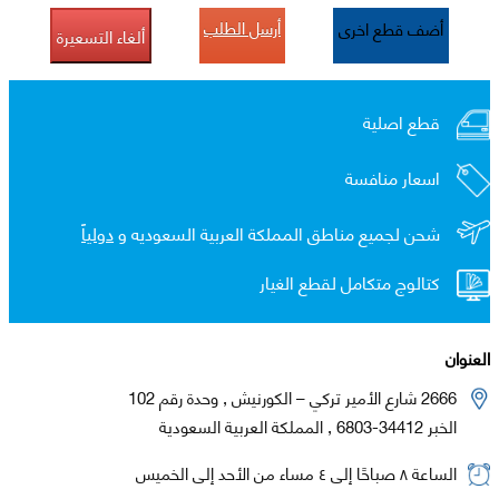
أرسل الطلب
أضف قطع اخرى
ألغاء التسعيرة
قطع اصلية
اسعار منافسة
شحن لجميع مناطق المملكة العربية السعوديه و
دولياً
كتالوج متكامل لقطع الغيار
العنوان
2666 شارع الأمير تركي – الكورنيش , وحدة رقم 102
الخبر 34412-6803 , المملكة العربية السعودية
الساعة ٨ صباحًا إلى ٤ مساء من الأحد إلى الخميس