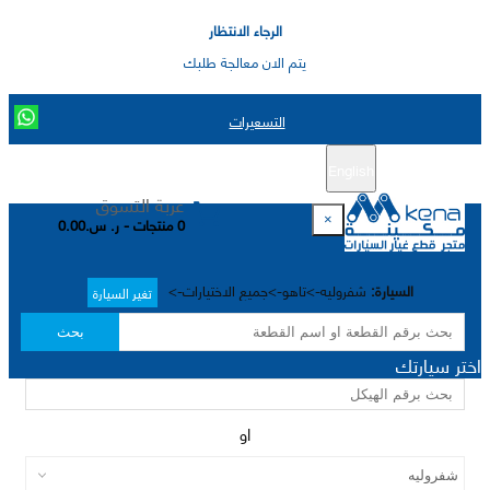
الرجاء الانتظار
يتم الان معالجة طلبك
التسعيرات
English
تسجيل جديد
تسجيل الدخول
|
عربة التسوق
×
0 منتجات - ر. س.0.00
السيارة:
شفروليه->تاهو->جميع الاختيارات->
تغير السيارة
بحث
اختر سيارتك
او