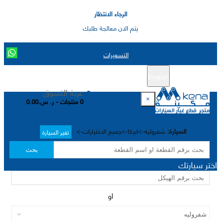
الرجاء الانتظار
يتم الان معالجة طلبك
التسعيرات
English
تسجيل جديد
تسجيل الدخول
|
عربة التسوق
×
0 منتجات - ر. س.0.00
السيارة:
شفروليه->ابيكا->جميع الاختيارات->
تغير السيارة
بحث
اختر سيارتك
او