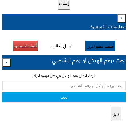
إغلاق
×
معلومات التسعيرة
أرسل الطلب
ألغاء التسعيرة
أضف قطع اخرى
بحث برقم الهيكل او رقم الشاصي
×
الرجاء ادخال رقم الهيكل في حال توفره لديك
بحث
غلق