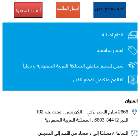
أرسل الطلب
أضف قطع اخرى
ألغاء التسعيرة
قطع اصلية
اسعار منافسة
شحن لجميع مناطق المملكة العربية السعوديه و
دولياً
كتالوج متكامل لقطع الغيار
العنوان
2666 شارع الأمير تركي – الكورنيش , وحدة رقم 102
الخبر 34412-6803 , المملكة العربية السعودية
الساعة ٨ صباحًا إلى ٤ مساء من الأحد إلى الخميس