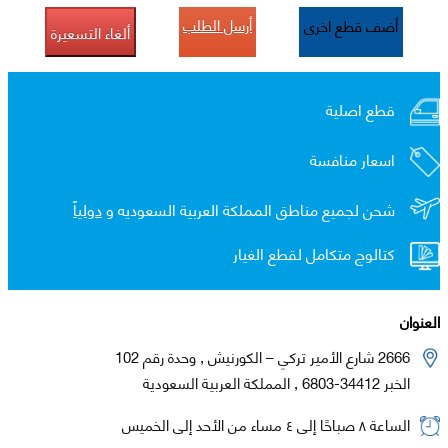
أرسل الطلب
أضف قطع اخرى
ألغاء التسعيرة
قطع اصلية
اسعار منافسة
شحن لجميع مناطق المملكة العربية السعوديه و
دولياً
كتالوج متكامل لقطع الغيار
العنوان
2666 شارع الأمير تركي – الكورنيش , وحدة رقم 102
الخبر 34412-6803 , المملكة العربية السعودية
الساعة ٨ صباحًا إلى ٤ مساء من الأحد إلى الخميس