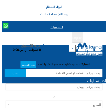
الرجاء الانتظار
يتم الان معالجة طلبك
التسعيرات
English
تسجيل جديد
تسجيل الدخول
|
عربة التسوق
×
0 منتجات - ر. س.0.00
السيارة:
دودج->شارجر->جميع الاختيارات->
تغير السيارة
بحث
اختر سيارتك
او