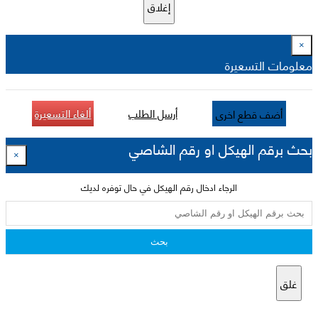
إغلاق
×
معلومات التسعيرة
أرسل الطلب
ألغاء التسعيرة
أضف قطع اخرى
بحث برقم الهيكل او رقم الشاصي
×
الرجاء ادخال رقم الهيكل في حال توفره لديك
بحث
غلق