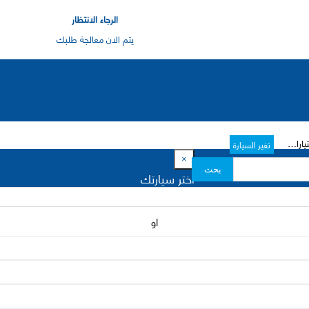
الرجاء الانتظار
يتم الان معالجة طلبك
ت->
تغير السيارة
×
بحث
اختر سيارتك
او