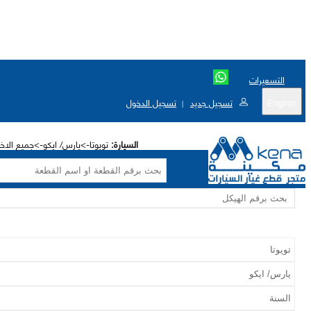
التسعيرات
English
تسجيل جديد
تسجيل الدخول
|
السيارة:
تويوتا->يارس/ ايكو->جميع الاختيارا