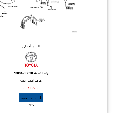
النوع: أصلي
رقم القطعة:
53801-0D020
رفرف امامي يمين
نفذت الكمية
اطلب تسعيرة
N/A