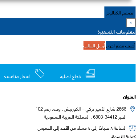
تصفح الكتالوج
×
معلومات التسعيرة
أضف قطع اخرى
أرسل الطلب
قطع اصلية
اسعار منافسة
العنوان
2666 شارع الأمير تركي – الكورنيش , وحدة رقم 102
الخبر 34412-6803 , المملكة العربية السعودية
الساعة ٨ صباحًا إلى ٤ مساء من الأحد إلى الخميس
كيفية التسوق