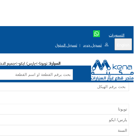
التسعيرات
English
تسجيل جديد
تسجيل الدخول
|
السيارة:
تويوتا->يارس/ ايكو->جميع الاختيارا