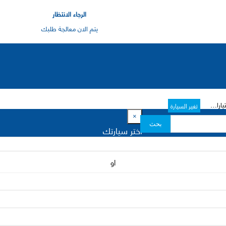
الرجاء الانتظار
يتم الان معالجة طلبك
ت->
تغير السيارة
×
بحث
اختر سيارتك
او