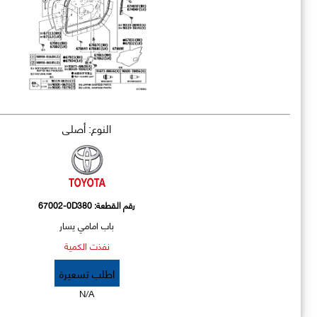
النوع: أصلي
رقم القطعة:
67002-0D380
باب امامي يسار
نفذت الكمية
اطلب تسعيرة
N/A