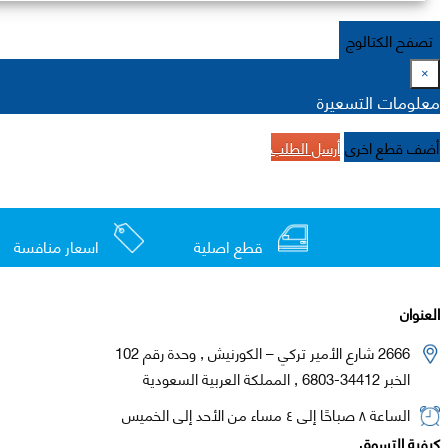
تصفح الكتالوج
×
معلومات التسعيرة
أضف قطع اخرى
أرسل الطلب
قطع اصلية
اسعار منافسة
العنوان
2666 شارع الأمير تركي – الكورنيش , وحدة رقم 102
الخبر 34412-6803 , المملكة العربية السعودية
الساعة ٨ صباحًا إلى ٤ مساء من الأحد إلى الخميس
كيفية التسوق