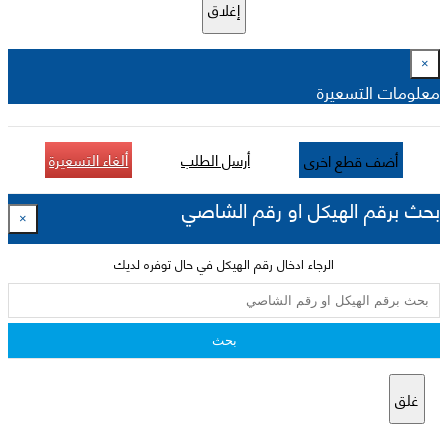
إغلاق
×
معلومات التسعيرة
أرسل الطلب
ألغاء التسعيرة
أضف قطع اخرى
بحث برقم الهيكل او رقم الشاصي
×
الرجاء ادخال رقم الهيكل في حال توفره لديك
بحث
غلق