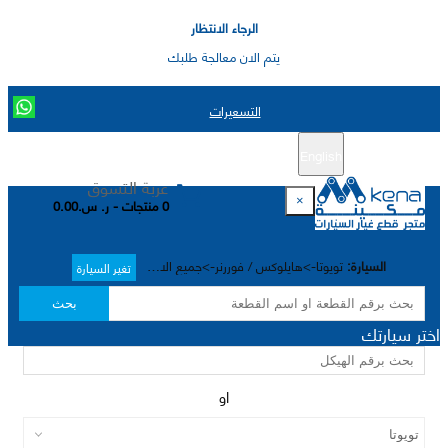
الرجاء الانتظار
يتم الان معالجة طلبك
التسعيرات
English
تسجيل جديد
تسجيل الدخول
|
عربة التسوق
×
0 منتجات - ر. س.0.00
السيارة:
تويوتا->هايلوکس / فوررنر->جميع الاختيارات->
تغير السيارة
بحث
اختر سيارتك
او