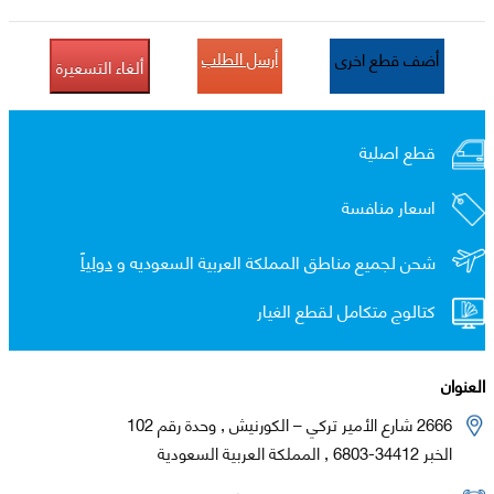
أرسل الطلب
أضف قطع اخرى
ألغاء التسعيرة
قطع اصلية
اسعار منافسة
شحن لجميع مناطق المملكة العربية السعوديه و
دولياً
كتالوج متكامل لقطع الغيار
العنوان
2666 شارع الأمير تركي – الكورنيش , وحدة رقم 102
الخبر 34412-6803 , المملكة العربية السعودية