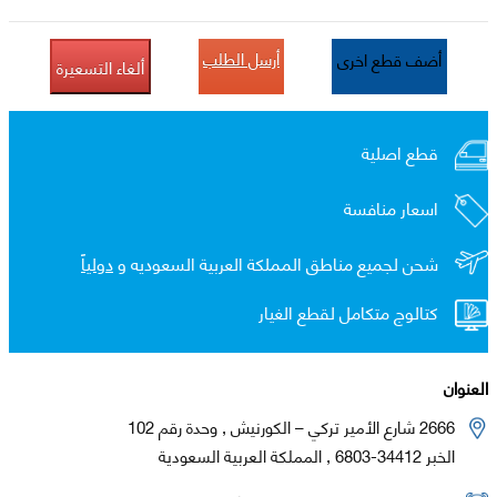
أرسل الطلب
أضف قطع اخرى
ألغاء التسعيرة
قطع اصلية
اسعار منافسة
شحن لجميع مناطق المملكة العربية السعوديه و
دولياً
كتالوج متكامل لقطع الغيار
العنوان
2666 شارع الأمير تركي – الكورنيش , وحدة رقم 102
الخبر 34412-6803 , المملكة العربية السعودية