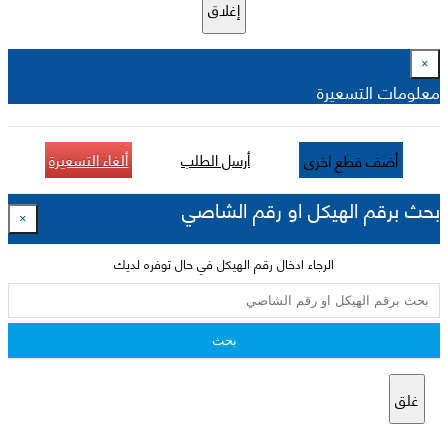
إغلاق
×
معلومات التسعيرة
أرسل الطلب
ألغاء التسعيرة
أضف قطع اخرى
بحث برقم الهيكل او رقم الشاصي
×
الرجاء ادخال رقم الهيكل في حال توفره لديك
بحث
غلق