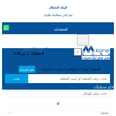
الرجاء الانتظار
يتم الان معالجة طلبك
التسعيرات
English
تسجيل جديد
تسجيل الدخول
|
عربة التسوق
×
0 منتجات - ر. س.0.00
السيارة:
تويوتا->هايلوکس / فوررنر->جميع الاختيارات->
تغير السيارة
بحث
اختر سيارتك
او