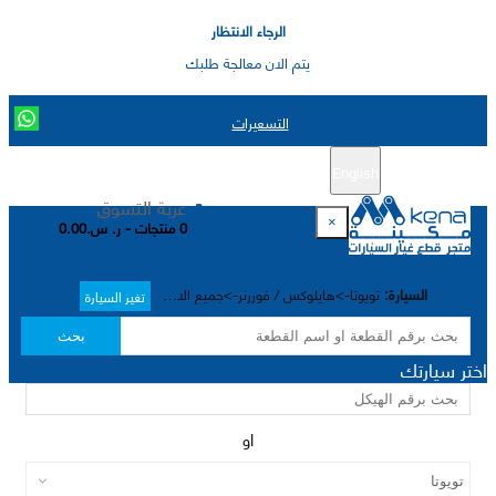
الرجاء الانتظار
يتم الان معالجة طلبك
التسعيرات
English
تسجيل جديد
تسجيل الدخول
|
عربة التسوق
×
0 منتجات - ر. س.0.00
السيارة:
تويوتا->هايلوکس / فوررنر->جميع الاختيارات->
تغير السيارة
بحث
اختر سيارتك
او