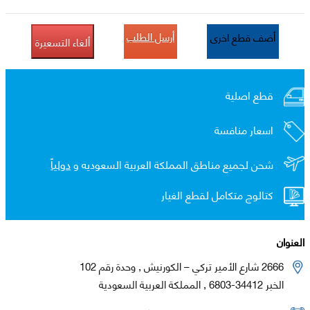
أرسل الطلب
أضف قطع اخرى
ألغاء التسعيرة
قطع اصلية
اسعار منافسة
شحن لجميع مناطق المملكة العربية السعوديه و
دولياً
كتالوج متكامل لقطع الغيار
العنوان
2666 شارع الأمير تركي – الكورنيش , وحدة رقم 102
الخبر 34412-6803 , المملكة العربية السعودية