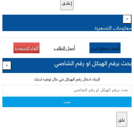
إغلاق
×
معلومات التسعيرة
أرسل الطلب
ألغاء التسعيرة
أضف قطع اخرى
بحث برقم الهيكل او رقم الشاصي
×
الرجاء ادخال رقم الهيكل في حال توفره لديك
بحث
غلق