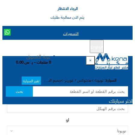
الرجاء الانتظار
يتم الان معالجة طلبك
التسعيرات
English
تسجيل جديد
تسجيل الدخول
|
عربة التسوق
×
0 منتجات - ر. س.0.00
السيارة:
تويوتا->هايلوکس / فوررنر->جميع الاختيارات->
تغير السيارة
بحث
اختر سيارتك
او