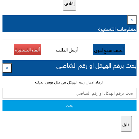
إغلاق
×
معلومات التسعيرة
أرسل الطلب
ألغاء التسعيرة
أضف قطع اخرى
بحث برقم الهيكل او رقم الشاصي
×
الرجاء ادخال رقم الهيكل في حال توفره لديك
بحث
غلق