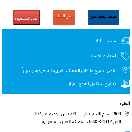
أرسل الطلب
أضف قطع اخرى
ألغاء التسعيرة
قطع اصلية
اسعار منافسة
شحن لجميع مناطق المملكة العربية السعوديه و
دولياً
كتالوج متكامل لقطع الغيار
العنوان
2666 شارع الأمير تركي – الكورنيش , وحدة رقم 102
الخبر 34412-6803 , المملكة العربية السعودية