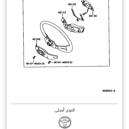
النوع: أصلي