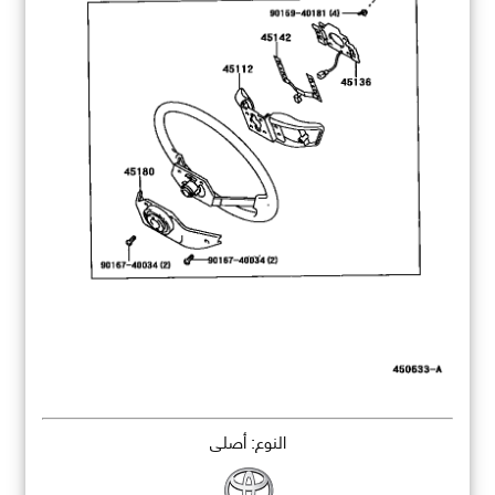
النوع: أصلي