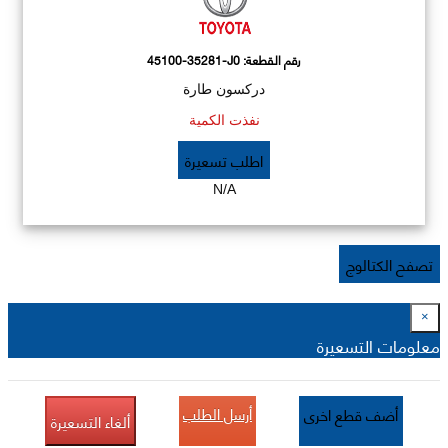
رقم القطعة:
45100-35281-J0
دركسون طارة
نفذت الكمية
اطلب تسعيرة
N/A
تصفح الكتالوج
×
معلومات التسعيرة
أرسل الطلب
أضف قطع اخرى
ألغاء التسعيرة