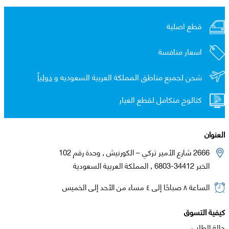
قطع اصلية
اسعار منافسة
شحن لجميع مناطق المملكة العربية السعوديه و
دولياً
كتالوج متكامل لقطع الغيار
العنوان
2666 شارع الأمير تركي – الكورنيش , وحدة رقم 102
الخبر 34412-6803 , المملكة العربية السعودية
الساعة ٨ صباحًا إلى ٤ مساء من الأحد إلى الخميس
كيفية التسوق
حالة الطلب