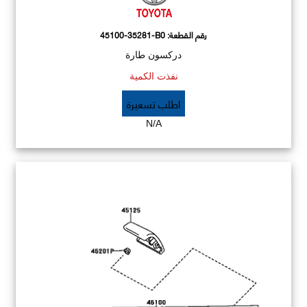
رقم القطعة:
45100-35281-B0
دركسون طارة
نفذت الكمية
اطلب تسعيرة
N/A