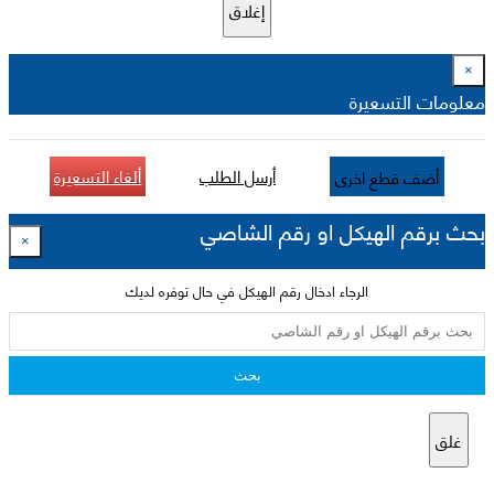
إغلاق
×
معلومات التسعيرة
أرسل الطلب
ألغاء التسعيرة
أضف قطع اخرى
بحث برقم الهيكل او رقم الشاصي
×
الرجاء ادخال رقم الهيكل في حال توفره لديك
بحث
غلق