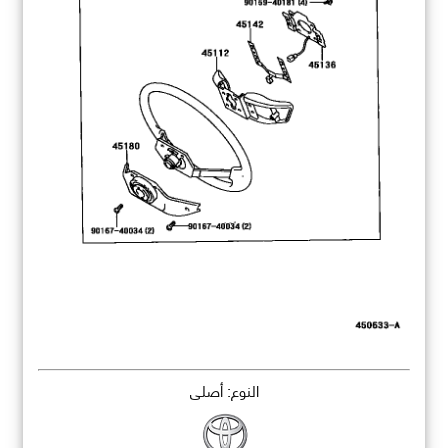
النوع: أصلي