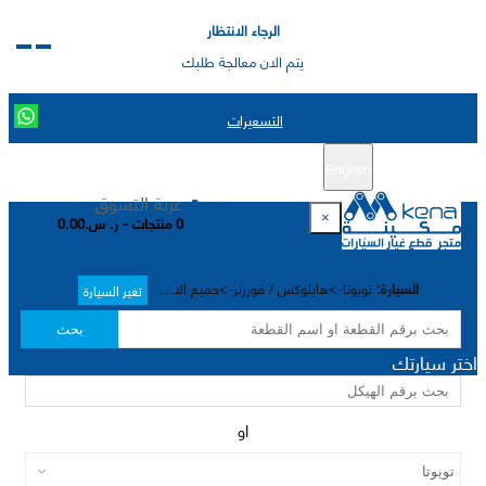
الرجاء الانتظار
يتم الان معالجة طلبك
التسعيرات
English
تسجيل جديد
تسجيل الدخول
|
عربة التسوق
×
0 منتجات - ر. س.0.00
السيارة:
تويوتا->هايلوکس / فوررنر->جميع الاختيارات->
تغير السيارة
بحث
اختر سيارتك
او