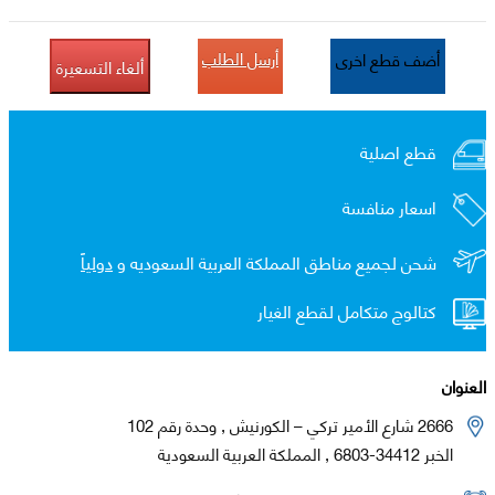
أرسل الطلب
أضف قطع اخرى
ألغاء التسعيرة
قطع اصلية
اسعار منافسة
شحن لجميع مناطق المملكة العربية السعوديه و
دولياً
كتالوج متكامل لقطع الغيار
العنوان
2666 شارع الأمير تركي – الكورنيش , وحدة رقم 102
الخبر 34412-6803 , المملكة العربية السعودية