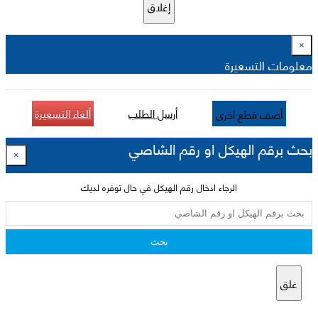
إغلاق
×
معلومات التسعيرة
أرسل الطلب
ألغاء التسعيرة
أضف قطع اخرى
بحث برقم الهيكل او رقم الشاصي
×
الرجاء ادخال رقم الهيكل في حال توفره لديك
بحث
غلق