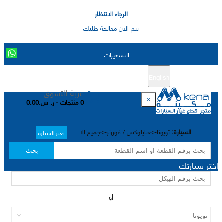
الرجاء الانتظار
يتم الان معالجة طلبك
التسعيرات
English
تسجيل جديد
تسجيل الدخول
|
عربة التسوق
×
0 منتجات - ر. س.0.00
السيارة:
تويوتا->هايلوکس / فوررنر->جميع الاختيارات->
تغير السيارة
بحث
اختر سيارتك
او