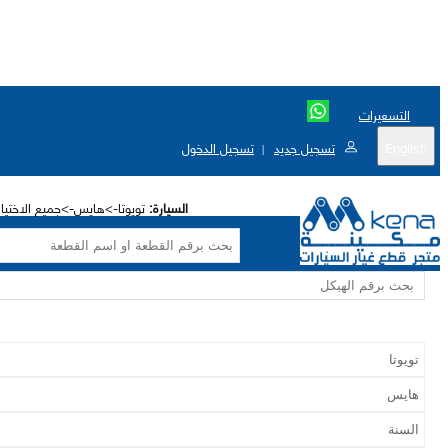
التسعيرات
English
تسجيل جديد
تسجيل الدخول
|
السيارة:
تويوتا->هايس->جميع الاختيا