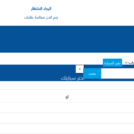
الرجاء الانتظار
يتم الان معالجة طلبك
رات->
تغير السيارة
×
بحث
اختر سيارتك
او