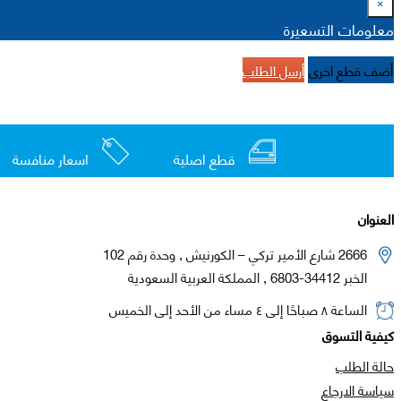
×
معلومات التسعيرة
أضف قطع اخرى
أرسل الطلب
قطع اصلية
اسعار منافسة
العنوان
2666 شارع الأمير تركي – الكورنيش , وحدة رقم 102
الخبر 34412-6803 , المملكة العربية السعودية
الساعة ٨ صباحًا إلى ٤ مساء من الأحد إلى الخميس
كيفية التسوق
حالة الطلب
سياسة الارجاع