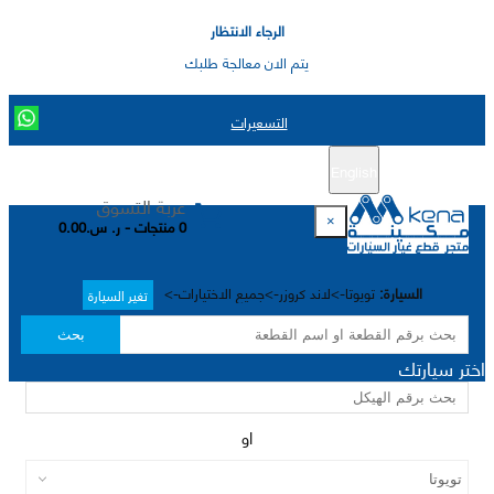
الرجاء الانتظار
يتم الان معالجة طلبك
التسعيرات
English
تسجيل جديد
تسجيل الدخول
|
عربة التسوق
×
0 منتجات - ر. س.0.00
السيارة:
تويوتا->لاند كروزر->جميع الاختيارات->
تغير السيارة
بحث
اختر سيارتك
او