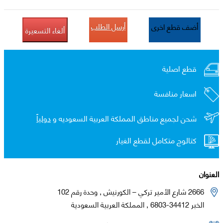
أرسل الطلب
أضف قطع اخرى
ألغاء التسعيرة
قطع اصلية
اسعار منافسة
شحن لجميع مناطق المملكة العربية السعوديه و
دولياً
كتالوج متكامل لقطع الغيار
العنوان
2666 شارع الأمير تركي – الكورنيش , وحدة رقم 102
الخبر 34412-6803 , المملكة العربية السعودية