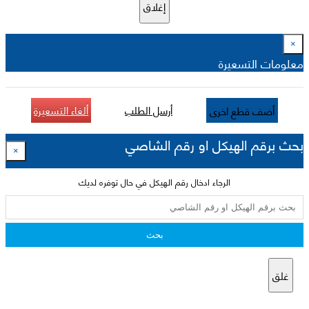
إغلاق
×
معلومات التسعيرة
أرسل الطلب
ألغاء التسعيرة
أضف قطع اخرى
بحث برقم الهيكل او رقم الشاصي
×
الرجاء ادخال رقم الهيكل في حال توفره لديك
بحث
غلق