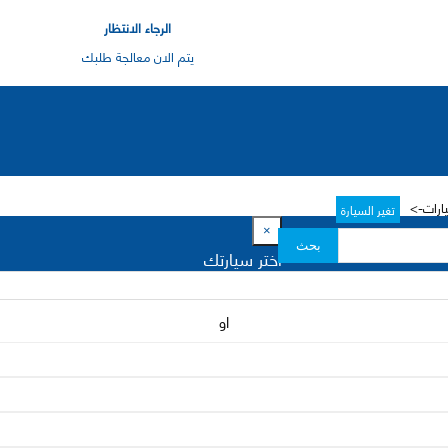
الرجاء الانتظار
يتم الان معالجة طلبك
يارات->
تغير السيارة
×
بحث
اختر سيارتك
او