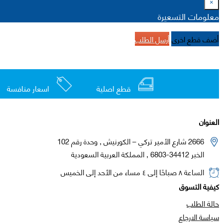
×
معلومات التسعيرة
أضف قطع اخرى
أرسل الطلب
قطع اصلية
اسعار منافسة
العنوان
2666 شارع الأمير تركي – الكورنيش , وحدة رقم 102
الخبر 34412-6803 , المملكة العربية السعودية
الساعة ٨ صباحًا إلى ٤ مساء من الأحد إلى الخميس
كيفية التسوق
حالة الطلب
سياسة الارجاع