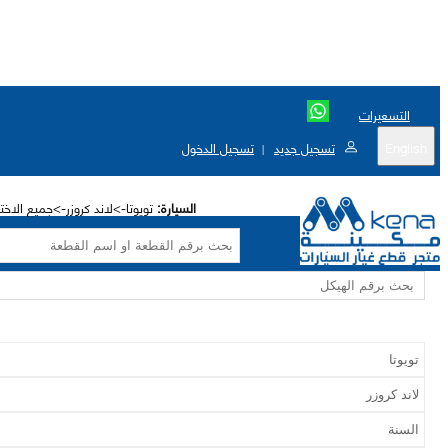
التسعيرات
English
تسجيل جديد
تسجيل الدخول
|
السيارة:
تويوتا->لاند كروزر->جميع الاخت