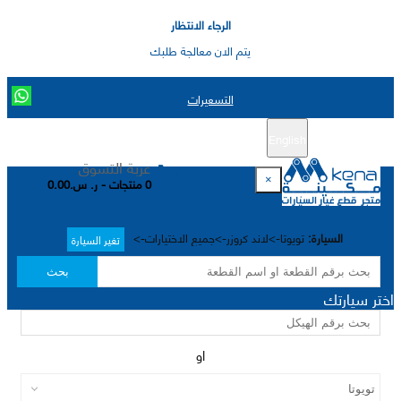
الرجاء الانتظار
يتم الان معالجة طلبك
التسعيرات
English
تسجيل جديد
تسجيل الدخول
|
عربة التسوق
×
0 منتجات - ر. س.0.00
السيارة:
تويوتا->لاند كروزر->جميع الاختيارات->
تغير السيارة
بحث
اختر سيارتك
او