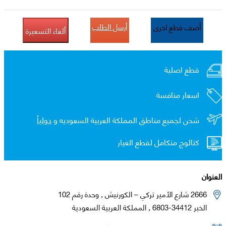
أرسل الطلب
أضف قطع اخرى
ألغاء التسعيرة
قطع اصلية
اسعار منافسة
شحن لجميع مناطق المملكة العربية السعوديه و
دولياً
كتالوج متكامل لقطع الغيار
العنوان
2666 شارع الأمير تركي – الكورنيش , وحدة رقم 102
الخبر 34412-6803 , المملكة العربية السعودية