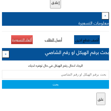
إغلاق
×
معلومات التسعيرة
أرسل الطلب
ألغاء التسعيرة
أضف قطع اخرى
بحث برقم الهيكل او رقم الشاصي
×
الرجاء ادخال رقم الهيكل في حال توفره لديك
بحث
غلق