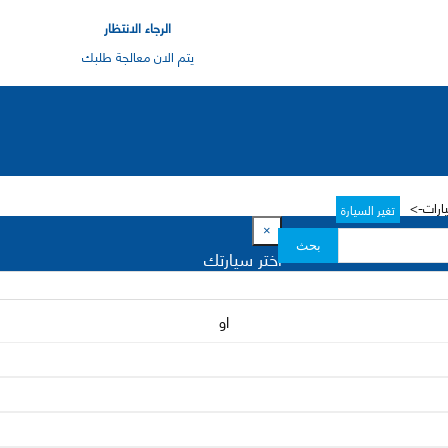
الرجاء الانتظار
يتم الان معالجة طلبك
يارات->
تغير السيارة
×
بحث
اختر سيارتك
او