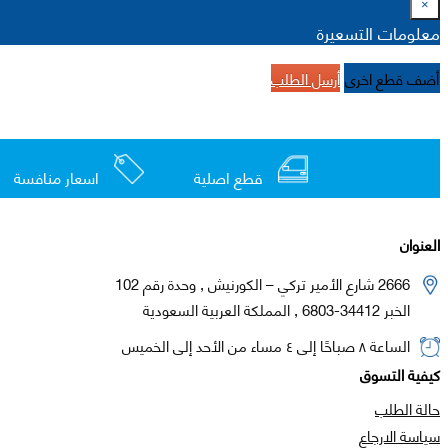
×
معلومات التسعيرة
أضف قطع اخرى
أرسل الطلب
قطع اصلية
اسعار منافسة
العنوان
2666 شارع الأمير تركي – الكورنيش , وحدة رقم 102
الخبر 34412-6803 , المملكة العربية السعودية
الساعة ٨ صباحًا إلى ٤ مساء من الأحد إلى الخميس
كيفية التسوق
حالة الطلب
سياسة الارجاع