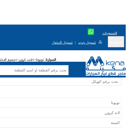
التسعيرات
English
تسجيل جديد
تسجيل الدخول
|
السيارة:
تويوتا->لاند كروزر->جميع الاخت