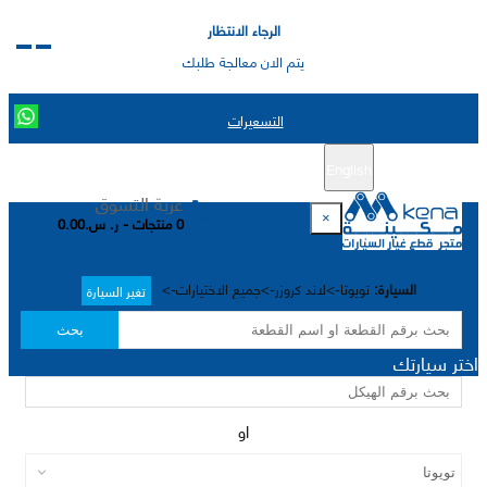
الرجاء الانتظار
يتم الان معالجة طلبك
التسعيرات
English
تسجيل جديد
تسجيل الدخول
|
عربة التسوق
×
0 منتجات - ر. س.0.00
السيارة:
تويوتا->لاند كروزر->جميع الاختيارات->
تغير السيارة
بحث
اختر سيارتك
او