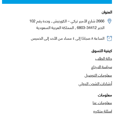
العنوان
2666 شارع الأمير تركي – الكورنيش , وحدة رقم 102
الخبر 34412-6803 , المملكة العربية السعودية
الساعة ٨ صباحًا إلى ٤ مساء من الأحد إلى الخميس
كيفية التسوق
حالة الطلب
سياسة الارجاع
معلومات التوصيل
أرشادات الشحن الدولي
معلومات
معلومات عنا
اسئلة متكرره