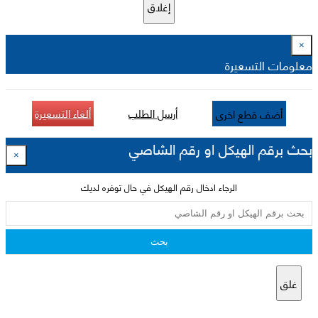
إغلاق
×
معلومات التسعيرة
أرسل الطلب
ألغاء التسعيرة
أضف قطع اخرى
بحث برقم الهيكل او رقم الشاصي
×
الرجاء ادخال رقم الهيكل في حال توفره لديك
بحث
غلق