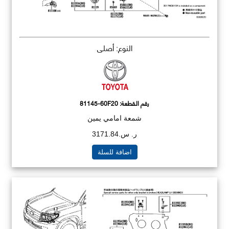
النوع: أصلي
رقم القطعة:
81145-60F20
شمعة امامي يمين
ر. س.3171.84
اضافة للسلة