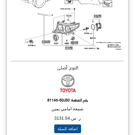
النوع: أصلي
رقم القطعة:
81145-60J30
شمعة امامي يمين
ر. س.3131.54
اضافة للسلة