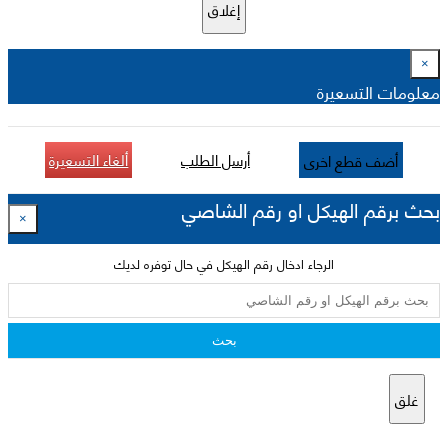
إغلاق
×
معلومات التسعيرة
أرسل الطلب
ألغاء التسعيرة
أضف قطع اخرى
بحث برقم الهيكل او رقم الشاصي
×
الرجاء ادخال رقم الهيكل في حال توفره لديك
بحث
غلق