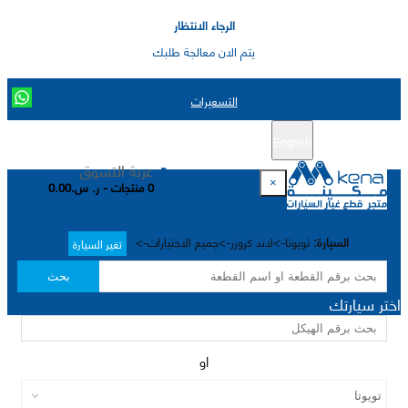
الرجاء الانتظار
يتم الان معالجة طلبك
التسعيرات
English
تسجيل جديد
تسجيل الدخول
|
عربة التسوق
×
0 منتجات - ر. س.0.00
السيارة:
تويوتا->لاند كروزر->جميع الاختيارات->
تغير السيارة
بحث
اختر سيارتك
او