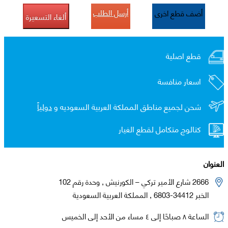
أرسل الطلب
أضف قطع اخرى
ألغاء التسعيرة
قطع اصلية
اسعار منافسة
شحن لجميع مناطق المملكة العربية السعوديه و
دولياً
كتالوج متكامل لقطع الغيار
العنوان
2666 شارع الأمير تركي – الكورنيش , وحدة رقم 102
الخبر 34412-6803 , المملكة العربية السعودية
الساعة ٨ صباحًا إلى ٤ مساء من الأحد إلى الخميس