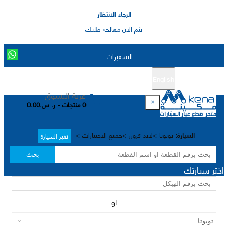
الرجاء الانتظار
يتم الان معالجة طلبك
التسعيرات
English
تسجيل جديد
تسجيل الدخول
|
عربة التسوق
×
0 منتجات - ر. س.0.00
السيارة:
تويوتا->لاند كروزر->جميع الاختيارات->
تغير السيارة
بحث
اختر سيارتك
او