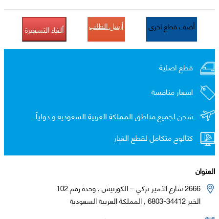
أرسل الطلب
أضف قطع اخرى
ألغاء التسعيرة
قطع اصلية
اسعار منافسة
شحن لجميع مناطق المملكة العربية السعوديه و
دولياً
كتالوج متكامل لقطع الغيار
العنوان
2666 شارع الأمير تركي – الكورنيش , وحدة رقم 102
الخبر 34412-6803 , المملكة العربية السعودية