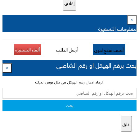
إغلاق
×
معلومات التسعيرة
أرسل الطلب
ألغاء التسعيرة
أضف قطع اخرى
بحث برقم الهيكل او رقم الشاصي
×
الرجاء ادخال رقم الهيكل في حال توفره لديك
بحث
غلق