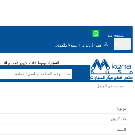
التسعيرات
English
تسجيل جديد
تسجيل الدخول
|
السيارة:
تويوتا->لاند كروزر->جميع الاخت