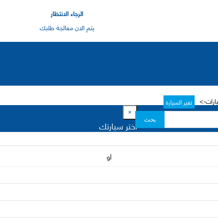
الرجاء الانتظار
يتم الان معالجة طلبك
يارات->
تغير السيارة
×
بحث
اختر سيارتك
او