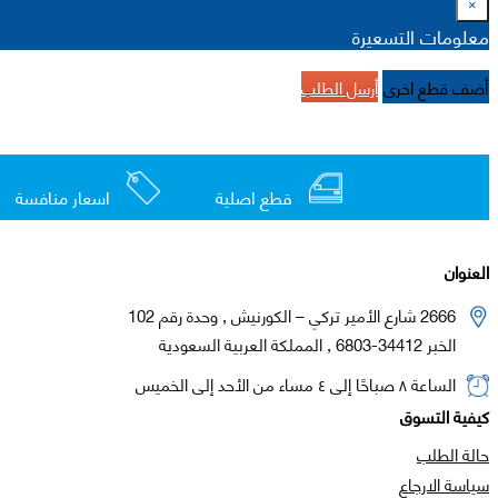
×
معلومات التسعيرة
أضف قطع اخرى
أرسل الطلب
قطع اصلية
اسعار منافسة
العنوان
2666 شارع الأمير تركي – الكورنيش , وحدة رقم 102
الخبر 34412-6803 , المملكة العربية السعودية
الساعة ٨ صباحًا إلى ٤ مساء من الأحد إلى الخميس
كيفية التسوق
حالة الطلب
سياسة الارجاع