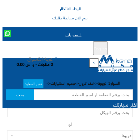
الرجاء الانتظار
يتم الان معالجة طلبك
التسعيرات
English
تسجيل جديد
تسجيل الدخول
|
عربة التسوق
×
0 منتجات - ر. س.0.00
السيارة:
تويوتا->لاند كروزر->جميع الاختيارات->
تغير السيارة
بحث
اختر سيارتك
او