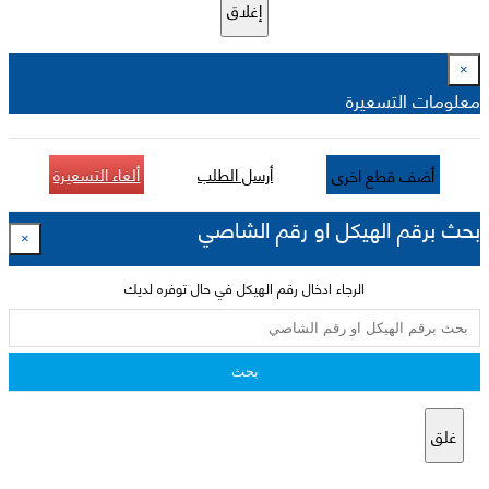
إغلاق
×
معلومات التسعيرة
أرسل الطلب
ألغاء التسعيرة
أضف قطع اخرى
بحث برقم الهيكل او رقم الشاصي
×
الرجاء ادخال رقم الهيكل في حال توفره لديك
بحث
غلق