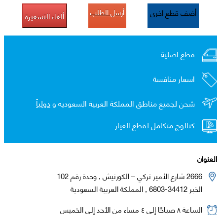
أرسل الطلب
أضف قطع اخرى
ألغاء التسعيرة
قطع اصلية
اسعار منافسة
شحن لجميع مناطق المملكة العربية السعوديه و
دولياً
كتالوج متكامل لقطع الغيار
العنوان
2666 شارع الأمير تركي – الكورنيش , وحدة رقم 102
الخبر 34412-6803 , المملكة العربية السعودية
الساعة ٨ صباحًا إلى ٤ مساء من الأحد إلى الخميس