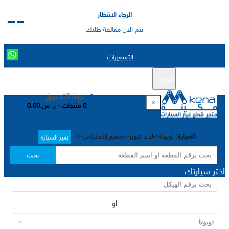
الرجاء الانتظار
يتم الان معالجة طلبك
التسعيرات
English
تسجيل جديد
تسجيل الدخول
|
عربة التسوق
×
0 منتجات - ر. س.0.00
السيارة:
تويوتا->لاند كروزر->جميع الاختيارات->
تغير السيارة
بحث
اختر سيارتك
او