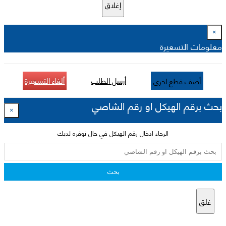
إغلاق
×
معلومات التسعيرة
أرسل الطلب
ألغاء التسعيرة
أضف قطع اخرى
بحث برقم الهيكل او رقم الشاصي
×
الرجاء ادخال رقم الهيكل في حال توفره لديك
بحث
غلق