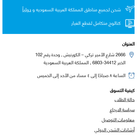
شحن لجميع مناطق المملكة العربية السعوديه و
دولياً
كتالوج متكامل لقطع الغيار
العنوان
2666 شارع الأمير تركي – الكورنيش , وحدة رقم 102
الخبر 34412-6803 , المملكة العربية السعودية
الساعة ٨ صباحًا إلى ٤ مساء من الأحد إلى الخميس
كيفية التسوق
حالة الطلب
سياسة الارجاع
معلومات التوصيل
أرشادات الشحن الدولي