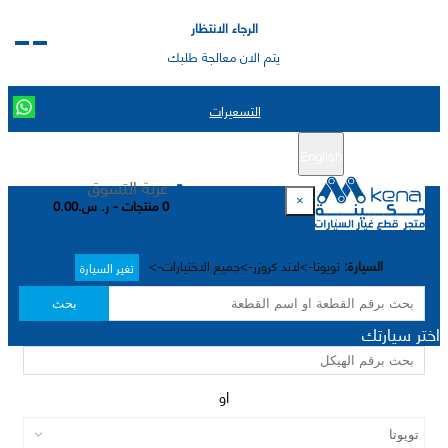
الرجاء الانتظار
يتم الان معالجة طلبك
التسعيرات
English
تسجيل جديد
تسجيل الدخول
|
عربة التسوق
×
0 منتجات - ر. س.0.00
السيارة:
تويوتا->لاند كروزر->جميع الاختيارات->
تغير السيارة
بحث
اختر سيارتك
او