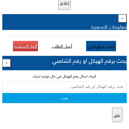
إغلاق
×
معلومات التسعيرة
أرسل الطلب
ألغاء التسعيرة
أضف قطع اخرى
بحث برقم الهيكل او رقم الشاصي
×
الرجاء ادخال رقم الهيكل في حال توفره لديك
بحث
غلق