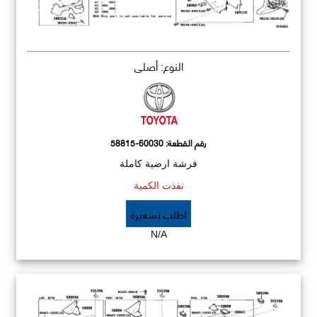
النوع: أصلي
رقم القطعة:
58815-60030
فرشة ارضية كاملة
نفذت الكمية
اطلب تسعيرة
N/A