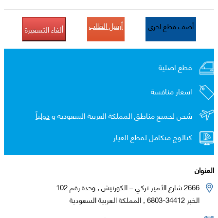
أرسل الطلب
أضف قطع اخرى
ألغاء التسعيرة
قطع اصلية
اسعار منافسة
شحن لجميع مناطق المملكة العربية السعوديه و
دولياً
كتالوج متكامل لقطع الغيار
العنوان
2666 شارع الأمير تركي – الكورنيش , وحدة رقم 102
الخبر 34412-6803 , المملكة العربية السعودية