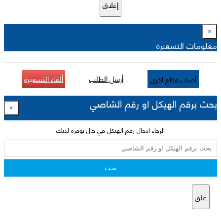
إغلاق
×
معلومات التسعيرة
أرسل الطلب
ألغاء التسعيرة
أضف قطع اخرى
بحث برقم الهيكل او رقم الشاصي
×
الرجاء ادخال رقم الهيكل في حال توفره لديك
بحث
غلق