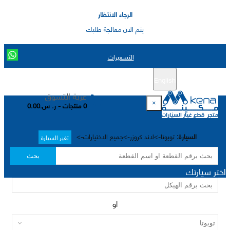
الرجاء الانتظار
يتم الان معالجة طلبك
التسعيرات
English
تسجيل جديد
تسجيل الدخول
|
عربة التسوق
×
0 منتجات - ر. س.0.00
السيارة:
تويوتا->لاند كروزر->جميع الاختيارات->
تغير السيارة
بحث
اختر سيارتك
او