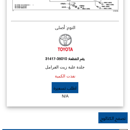
النوع: أصلي
رقم القطعة:
31417-35010
جلدة علبة زيت الفرامل
نفذت الكمية
اطلب تسعيرة
N/A
تصفح الكتالوج