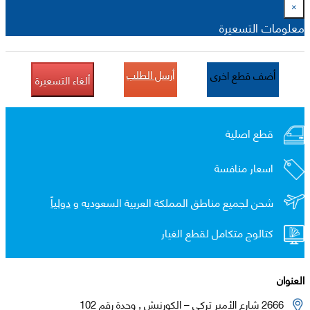
×
معلومات التسعيرة
أرسل الطلب
أضف قطع اخرى
ألغاء التسعيرة
قطع اصلية
اسعار منافسة
شحن لجميع مناطق المملكة العربية السعوديه و
دولياً
كتالوج متكامل لقطع الغيار
العنوان
2666 شارع الأمير تركي – الكورنيش , وحدة رقم 102