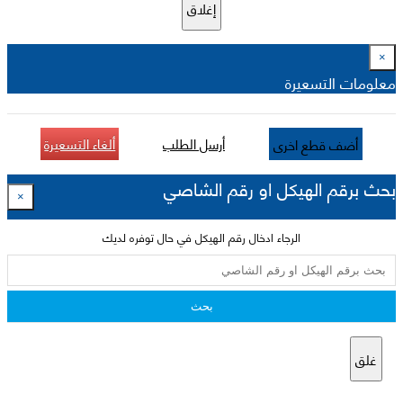
إغلاق
×
معلومات التسعيرة
أرسل الطلب
ألغاء التسعيرة
أضف قطع اخرى
بحث برقم الهيكل او رقم الشاصي
×
الرجاء ادخال رقم الهيكل في حال توفره لديك
بحث
غلق