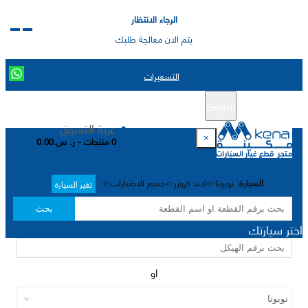
الرجاء الانتظار
يتم الان معالجة طلبك
التسعيرات
English
تسجيل جديد
تسجيل الدخول
|
عربة التسوق
×
0 منتجات - ر. س.0.00
السيارة:
تويوتا->لاند كروزر->جميع الاختيارات->
تغير السيارة
بحث
اختر سيارتك
او