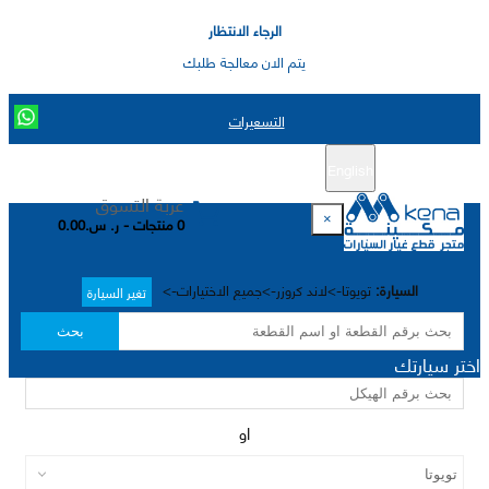
الرجاء الانتظار
يتم الان معالجة طلبك
التسعيرات
English
تسجيل جديد
تسجيل الدخول
|
عربة التسوق
×
0 منتجات - ر. س.0.00
السيارة:
تويوتا->لاند كروزر->جميع الاختيارات->
تغير السيارة
بحث
اختر سيارتك
او