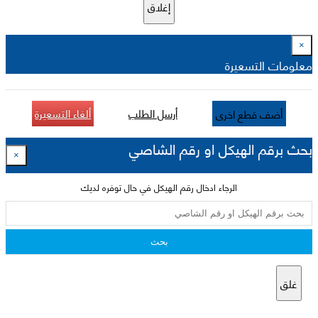
إغلاق
×
معلومات التسعيرة
أرسل الطلب
ألغاء التسعيرة
أضف قطع اخرى
بحث برقم الهيكل او رقم الشاصي
×
الرجاء ادخال رقم الهيكل في حال توفره لديك
بحث
غلق