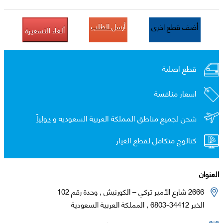
أرسل الطلب
أضف قطع اخرى
ألغاء التسعيرة
قطع اصلية
اسعار منافسة
شحن لجميع مناطق المملكة العربية السعوديه و
دولياً
كتالوج متكامل لقطع الغيار
العنوان
2666 شارع الأمير تركي – الكورنيش , وحدة رقم 102
الخبر 34412-6803 , المملكة العربية السعودية