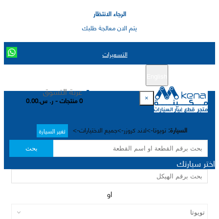
الرجاء الانتظار
يتم الان معالجة طلبك
التسعيرات
English
تسجيل جديد
تسجيل الدخول
|
عربة التسوق
×
0 منتجات - ر. س.0.00
السيارة:
تويوتا->لاند كروزر->جميع الاختيارات->
تغير السيارة
بحث
اختر سيارتك
او