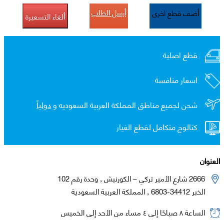
أرسل الطلب
أضف قطع اخرى
ألغاء التسعيرة
قطع اصلية
اسعار منافسة
شحن لجميع مناطق المملكة العربية السعوديه و
دولياً
كتالوج متكامل لقطع الغيار
العنوان
2666 شارع الأمير تركي – الكورنيش , وحدة رقم 102
الخبر 34412-6803 , المملكة العربية السعودية
الساعة ٨ صباحًا إلى ٤ مساء من الأحد إلى الخميس