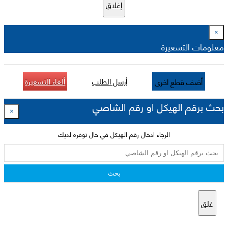
إغلاق
×
معلومات التسعيرة
أرسل الطلب
ألغاء التسعيرة
أضف قطع اخرى
بحث برقم الهيكل او رقم الشاصي
×
الرجاء ادخال رقم الهيكل في حال توفره لديك
بحث
غلق