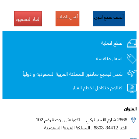
أرسل الطلب
أضف قطع اخرى
ألغاء التسعيرة
قطع اصلية
اسعار منافسة
شحن لجميع مناطق المملكة العربية السعوديه و
دولياً
كتالوج متكامل لقطع الغيار
العنوان
2666 شارع الأمير تركي – الكورنيش , وحدة رقم 102
الخبر 34412-6803 , المملكة العربية السعودية