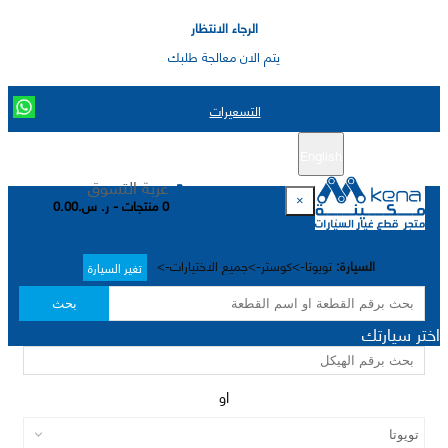
الرجاء الانتظار
يتم الان معالجة طلبك
التسعيرات
English
تسجيل جديد
تسجيل الدخول
|
عربة التسوق
×
0 منتجات - ر. س.0.00
السيارة:
تويوتا->كوستر->جميع الاختيارات->
تغير السيارة
بحث
اختر سيارتك
او