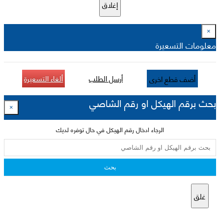
إغلاق
×
معلومات التسعيرة
أرسل الطلب
ألغاء التسعيرة
أضف قطع اخرى
بحث برقم الهيكل او رقم الشاصي
×
الرجاء ادخال رقم الهيكل في حال توفره لديك
بحث
غلق