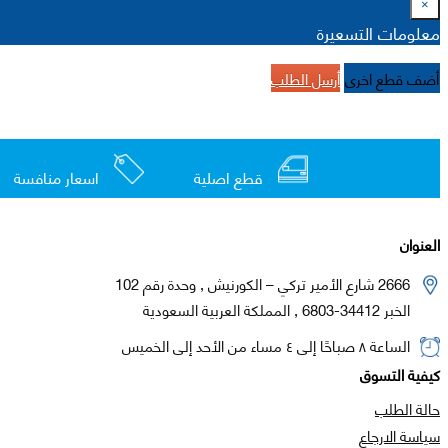
×
معلومات التسعيرة
أضف قطع اخرى
أرسل الطلب
قطع اصلية
اسعار منافسة
العنوان
2666 شارع الأمير تركي – الكورنيش , وحدة رقم 102
الخبر 34412-6803 , المملكة العربية السعودية
الساعة ٨ صباحًا إلى ٤ مساء من الأحد إلى الخميس
كيفية التسوق
حالة الطلب
سياسة الارجاع