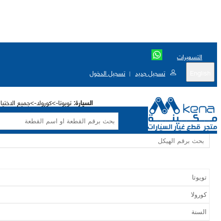
التسعيرات
English
تسجيل جديد
تسجيل الدخول
|
السيارة:
تويوتا->كورولا->جميع الاختيا