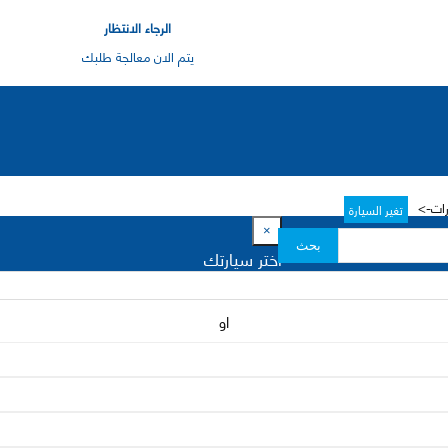
الرجاء الانتظار
يتم الان معالجة طلبك
رات->
تغير السيارة
×
بحث
اختر سيارتك
او