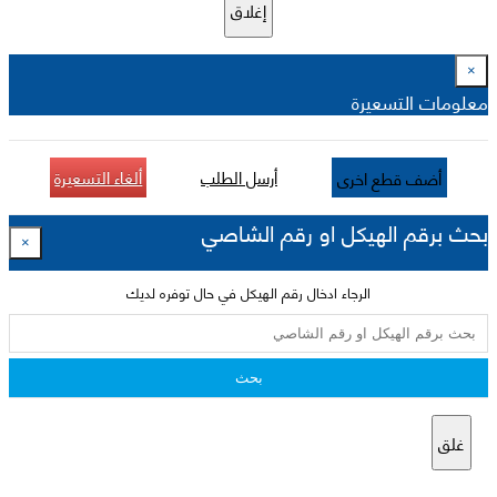
إغلاق
×
معلومات التسعيرة
أرسل الطلب
ألغاء التسعيرة
أضف قطع اخرى
بحث برقم الهيكل او رقم الشاصي
×
الرجاء ادخال رقم الهيكل في حال توفره لديك
بحث
غلق