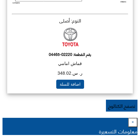
النوع: أصلي
رقم القطعة:
04465-02220
قماش امامي
ر. س.348.02
اضافة للسلة
تصفح الكتالوج
×
معلومات التسعيرة