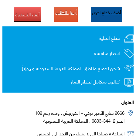
أرسل الطلب
أضف قطع اخرى
ألغاء التسعيرة
قطع اصلية
اسعار منافسة
شحن لجميع مناطق المملكة العربية السعوديه و
دولياً
كتالوج متكامل لقطع الغيار
العنوان
2666 شارع الأمير تركي – الكورنيش , وحدة رقم 102
الخبر 34412-6803 , المملكة العربية السعودية
الساعة ٨ صباحًا إلى ٤ مساء من الأحد إلى الخميس