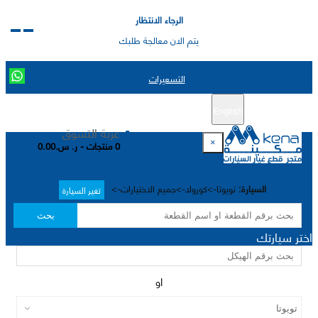
الرجاء الانتظار
يتم الان معالجة طلبك
التسعيرات
English
تسجيل جديد
تسجيل الدخول
|
عربة التسوق
×
0 منتجات - ر. س.0.00
السيارة:
تويوتا->كورولا->جميع الاختيارات->
تغير السيارة
بحث
اختر سيارتك
او